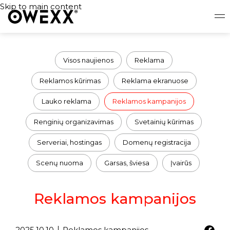
Skip to main content
Visos naujienos
Reklama
Reklamos kūrimas
Reklama ekranuose
Lauko reklama
Reklamos kampanijos
Renginių organizavimas
Svetainių kūrimas
Serveriai, hostingas
Domenų registracija
Scenų nuoma
Garsas, šviesa
Įvairūs
Reklamos kampanijos
2025.10.10
Reklamos kampanijos