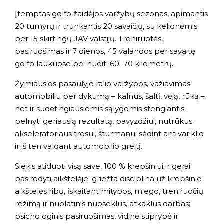
Įtemptas golfo žaidėjos varžybų sezonas, apimantis
20 turnyrų ir trunkantis 20 savaičių, su kelionėmis
per 15 skirtingų JAV valstijų. Treniruotės,
pasiruošimas ir 7 dienos, 45 valandos per savaitę
golfo laukuose bei nueiti 60–70 kilometrų.
Žymiausios pasaulyje ralio varžybos, važiavimas
automobiliu per dykumą – kalnus, šaltį, vėją, rūką –
net ir sudėtingiausiomis sąlygomis stengiantis
pelnyti geriausią rezultatą, pavyzdžiui, nutrūkus
akseleratoriaus trosui, šturmanui sėdint ant variklio
ir iš ten valdant automobilio greitį.
Siekis atiduoti visą save, 100 % krepšiniui ir gerai
pasirodyti aikštelėje; griežta disciplina už krepšinio
aikštelės ribų, įskaitant mitybos, miego, treniruočių
režimą ir nuolatinis nuoseklus, atkaklus darbas;
psichologinis pasiruošimas, vidinė stiprybė ir