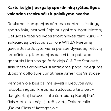
Kartu kelyje į pergalę: sportininkų ryžtas, ilgos
valandos treniruočių ir palaikymo svarba
Reklamos kampanijos dėmesio centre – skirtingų
sporto šakų atstovai. Joje bus galima išvysti Moterų
Lietuvos krepšinio lygos sportininkes, tarp kurių – ir
aukščiausią Lietuvos istorijoje WNBA kvietimą
gavusi Justė Jocytė, viena perspektyviausių lietuvių
krepšininkių. Kampanijos dalimi taip pat tapo
geriausia Lietuvos golfo žaidėja Gilė Bitė Starkutė,
šiais metais debiutavusi antrajame pagal pajėgumą
„Epson“ golfo ture Jungtinėse Amerikos Valstijose.
Kampanijoje bus galima išvysti ir Lietuvos vyrų
futbolo, regbio, krepšinio atstovus, o taip pat –
daugkartinį Lietuvos ralio čempioną Karolį Raišį,
šiais metais laimėjusį trečią vietą Dakaro ralio
„Dakar Classic“ kategorijoje.