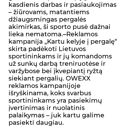
kasdienis darbas ir pasiaukojimas
– žiūrovams, matantiems
džiaugsmingas pergalės
akimirkas, ši sporto pusė dažnai
lieka nematoma.
Reklamos
kampanija „Kartu kelyje į pergalę“
skirta padėkoti Lietuvos
sportininkams ir jų komandoms
už sunkų darbą treniruotėse ir
varžybose bei įkvepiantį ryžtą
siekiant pergalių. OWEXX
reklamos kampanijoje
išryškinama, koks svarbus
sportininkams yra pasiekimų
įvertinimas ir nuolatinis
palaikymas – juk kartu galime
pasiekti daugiau.