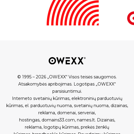
© 1995 – 2026 „OWEXX“ Visos teisės saugomos.
Atsakomybės apribojimas
.
Logotipas „OWEXX“
parsisiuntimui
.
Interneto svetainių kūrimas
,
elektroninių parduotuvių
kūrimas
,
el. parduotuvių nuoma
,
svetainių nuoma
,
dizainas,
reklama
,
domenai
,
serveriai
,
hostingas
,
domains33.com
,
names.lt
.
Dizainas,
reklama
,
logotipų kūrimas
,
prekės ženklų