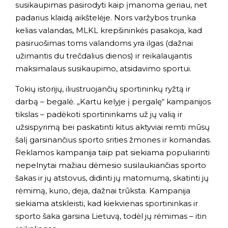
susikaupimas pasirodyti kaip įmanoma geriau, net
padarius klaidą aikštelėje. Nors varžybos trunka
kelias valandas, MLKL krepšininkės pasakoja, kad
pasiruošimas toms valandoms yra ilgas (dažnai
užimantis du trečdalius dienos) ir reikalaujantis
maksimalaus susikaupimo, atsidavimo sportui.
Tokių istorijų, iliustruojančių sportininkų ryžtą ir
darbą – begalė. „Kartu kelyje į pergalę“ kampanijos
tikslas – padėkoti sportininkams už jų valią ir
užsispyrimą bei paskatinti kitus aktyviai remti mūsų
šalį garsinančius sporto srities žmones ir komandas.
Reklamos kampanija taip pat siekiama populiarinti
nepelnytai mažiau dėmesio susilaukiančias sporto
šakas ir jų atstovus, didinti jų matomumą, skatinti jų
rėmimą, kurio, deja, dažnai trūksta. Kampanija
siekiama atskleisti, kad kiekvienas sportininkas ir
sporto šaka garsina Lietuvą, todėl jų rėmimas – itin