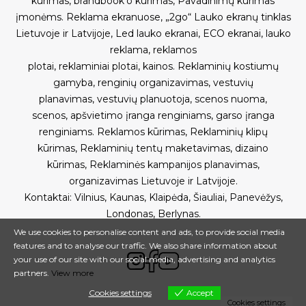
kūrimas
,
brandbook’o kūrimas
,
Pavadinimų kūrimas
įmonėms
.
Reklama ekranuose
,
„2go“ Lauko ekranų tinklas
Lietuvoje ir Latvijoje
,
Led lauko ekranai
,
ECO ekranai
,
lauko
reklama
,
reklamos
plotai
,
reklaminiai plotai
,
kainos
.
Reklaminių kostiumų
gamyba
,
renginių organizavimas
,
vestuvių
planavimas
,
vestuvių planuotoja
,
scenos nuoma
,
scenos
,
apšvietimo įranga renginiams
,
garso įranga
renginiams
.
Reklamos kūrimas
,
Reklaminių klipų
kūrimas
,
Reklaminių tentų maketavimas, dizaino
kūrimas
,
Reklaminės kampanijos planavimas,
organizavimas Lietuvoje ir Latvijoje
.
Kontaktai
:
Vilnius
,
Kaunas
,
Klaipėda
,
Šiauliai
,
Panevėžys
,
Londonas
,
Berlynas.
We use cookies to personalise content and ads, to provide social media
features and to analyse our traffic. We also share information about
your use of our site with our social media, advertising and analytics
partners.
View more
Cookies settings
Accept
Cookies settings