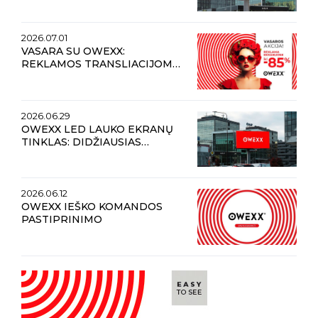
VIETOS IR MAKSIMALUS
MATOMUMAS
2026.07.01
VASARA SU OWEXX:
REKLAMOS TRANSLIACIJOMS
LAUKO EKRANUOSE
NUOLAIDOS NET IKI 85 %
2026.06.29
OWEXX LED LAUKO EKRANŲ
TINKLAS: DIDŽIAUSIAS
MATOMUMAS, INOVATYVŪS
SPRENDIMAI IR ĮSPŪDĮ
PALIEKANTI REKLAMA
2026.06.12
OWEXX IEŠKO KOMANDOS
PASTIPRINIMO