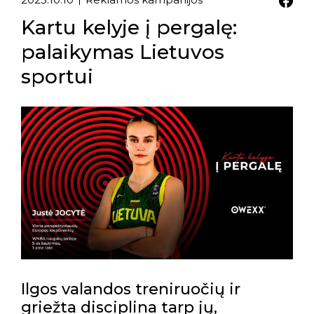
Kartu kelyje į pergalę:
palaikymas Lietuvos
sportui
Ilgos valandos treniruočių ir
griežta disciplina tarp jų,