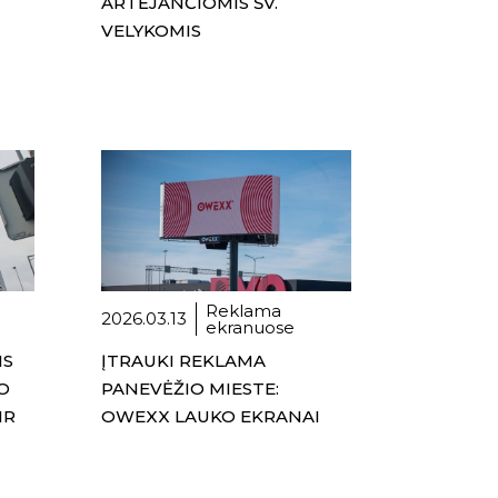
ARTĖJANČIOMIS ŠV.
VELYKOMIS
Reklama
2026.03.13
ekranuose
IS
ĮTRAUKI REKLAMA
O
PANEVĖŽIO MIESTE:
IR
OWEXX LAUKO EKRANAI