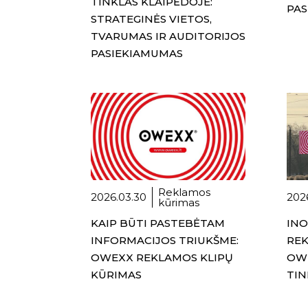
TINKLAS KLAIPĖDOJE:
PAS
STRATEGINĖS VIETOS,
TVARUMAS IR AUDITORIJOS
PASIEKIAMUMAS
Reklamos
2026.03.30
202
kūrimas
KAIP BŪTI PASTEBĖTAM
INO
INFORMACIJOS TRIUKŠME:
REK
OWEXX REKLAMOS KLIPŲ
OW
KŪRIMAS
TIN