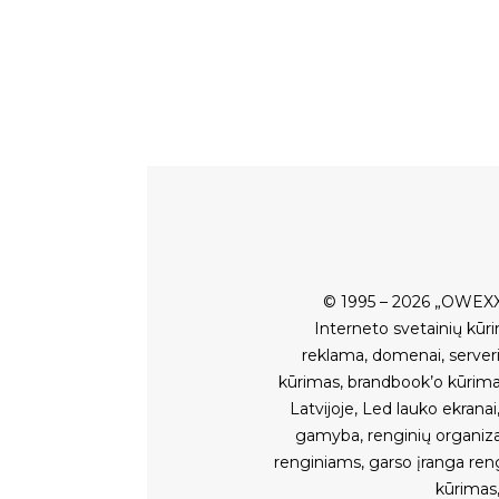
© 1995 – 2026 „OWEXX
Interneto svetainių kūr
reklama
,
domenai
,
serveri
kūrimas
,
brandbook’o kūrim
Latvijoje
,
Led lauko ekranai
gamyba
,
renginių organiz
renginiams
,
garso įranga ren
kūrimas