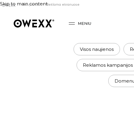
Skip to main content
Naujienos
Reklama ekranuose
MENIU
Visos naujienos
R
Reklamos kampanijos
Domenų r