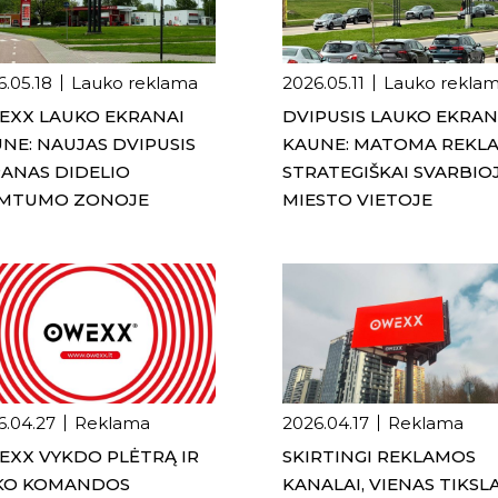
6.05.18
Lauko reklama
2026.05.11
Lauko rekla
EXX LAUKO EKRANAI
DVIPUSIS LAUKO EKRA
NE: NAUJAS DVIPUSIS
KAUNE: MATOMA REKL
ANAS DIDELIO
STRATEGIŠKAI SVARBIO
IMTUMO ZONOJE
MIESTO VIETOJE
6.04.27
Reklama
2026.04.17
Reklama
XX VYKDO PLĖTRĄ IR
SKIRTINGI REKLAMOS
ŠKO KOMANDOS
KANALAI, VIENAS TIKSLA