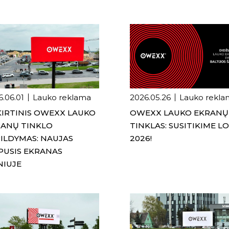
6.06.01
Lauko reklama
2026.05.26
Lauko rekla
KIRTINIS OWEXX LAUKO
OWEXX LAUKO EKRANŲ
ANŲ TINKLO
TINKLAS: SUSITIKIME L
ILDYMAS: NAUJAS
2026!
PUSIS EKRANAS
NIUJE