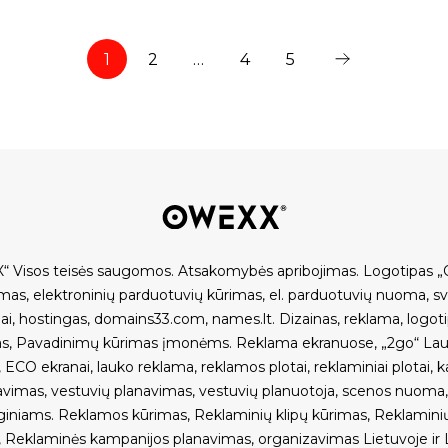
1
2
…
4
5
“ Visos teisės saugomos.
Atsakomybės apribojimas
.
Logotipas „
imas
,
elektroninių parduotuvių kūrimas
,
el. parduotuvių nuoma
,
s
ai
,
hostingas
,
domains33.com
,
names.lt
.
Dizainas, reklama
,
logot
as
,
Pavadinimų kūrimas įmonėms
.
Reklama ekranuose
,
„2go“ Lau
,
ECO ekranai
,
lauko reklama
,
reklamos plotai
,
reklaminiai plotai
,
k
avimas
,
vestuvių planavimas
,
vestuvių planuotoja
,
scenos nuoma
giniams
.
Reklamos kūrimas
,
Reklaminių klipų kūrimas
,
Reklamini
,
Reklaminės kampanijos planavimas, organizavimas Lietuvoje ir L