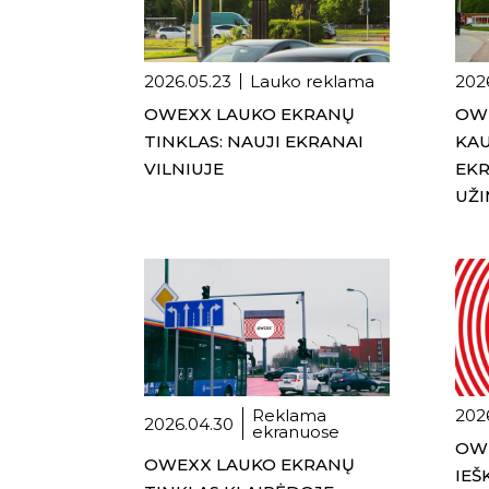
2026.05.23
Lauko reklama
202
OWEXX LAUKO EKRANŲ
OW
TINKLAS: NAUJI EKRANAI
KAU
VILNIUJE
EKR
UŽ
Reklama
202
2026.04.30
ekranuose
OWE
OWEXX LAUKO EKRANŲ
IE