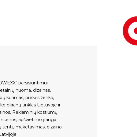
OWEXX“ parsisiuntimui
.
vetainių nuoma
,
dizainas,
ipų kūrimas
,
prekės ženklų
ko ekranų tinklas Lietuvoje ir
ainos
.
Reklaminių kostiumų
,
scenos
,
apšvietimo įranga
ų tentų maketavimas, dizaino
atvijoje
.