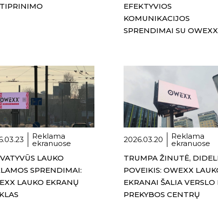
TIPRINIMO
EFEKTYVIOS
KOMUNIKACIJOS
SPRENDIMAI SU OWEXX
Reklama
Reklama
6.03.23
2026.03.20
ekranuose
ekranuose
VATYVŪS LAUKO
TRUMPA ŽINUTĖ, DIDEL
LAMOS SPRENDIMAI:
POVEIKIS: OWEXX LAUK
EXX LAUKO EKRANŲ
EKRANAI ŠALIA VERSLO 
KLAS
PREKYBOS CENTRŲ