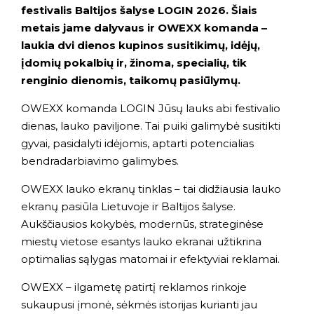
festivalis Baltijos šalyse LOGIN 2026. Šiais
metais jame dalyvaus ir OWEXX komanda –
laukia dvi dienos kupinos susitikimų, idėjų,
įdomių pokalbių ir, žinoma, specialių, tik
renginio dienomis, taikomų pasiūlymų.
OWEXX komanda LOGIN Jūsų lauks abi festivalio
dienas, lauko paviljone. Tai puiki galimybė susitikti
gyvai, pasidalyti idėjomis, aptarti potencialias
bendradarbiavimo galimybes.
OWEXX lauko ekranų tinklas – tai didžiausia lauko
ekranų pasiūla Lietuvoje ir Baltijos šalyse.
Aukščiausios kokybės, modernūs, strateginėse
miestų vietose esantys lauko ekranai užtikrina
optimalias sąlygas matomai ir efektyviai reklamai.
OWEXX – ilgametę patirtį reklamos rinkoje
sukaupusi įmonė, sėkmės istorijas kurianti jau