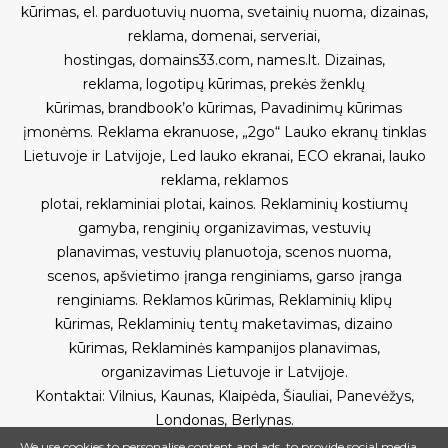
kūrimas
,
el. parduotuvių nuoma
,
svetainių nuoma
,
dizainas,
reklama
,
domenai
,
serveriai
,
hostingas
,
domains33.com
,
names.lt
.
Dizainas,
reklama
,
logotipų kūrimas
,
prekės ženklų
kūrimas
,
brandbook’o kūrimas
,
Pavadinimų kūrimas
įmonėms
.
Reklama ekranuose
,
„2go“ Lauko ekranų tinklas
Lietuvoje ir Latvijoje
,
Led lauko ekranai
,
ECO ekranai
,
lauko
reklama
,
reklamos
plotai
,
reklaminiai plotai
,
kainos
.
Reklaminių kostiumų
gamyba
,
renginių organizavimas
,
vestuvių
planavimas
,
vestuvių planuotoja
,
scenos nuoma
,
scenos
,
apšvietimo įranga renginiams
,
garso įranga
renginiams
.
Reklamos kūrimas
,
Reklaminių klipų
kūrimas
,
Reklaminių tentų maketavimas, dizaino
kūrimas
,
Reklaminės kampanijos planavimas,
organizavimas Lietuvoje ir Latvijoje
.
Kontaktai
:
Vilnius
,
Kaunas
,
Klaipėda
,
Šiauliai
,
Panevėžys
,
Londonas
,
Berlynas.
We use cookies to personalise content and ads, to provide social media