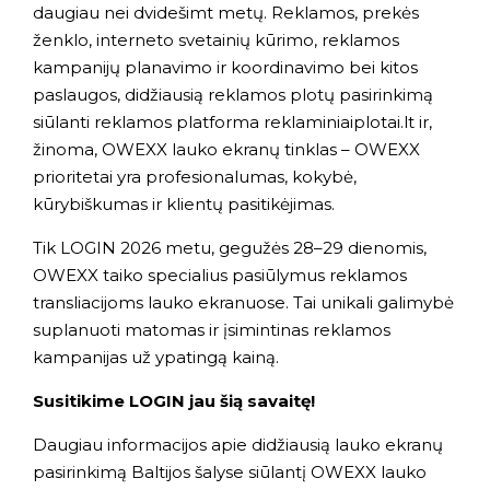
daugiau nei dvidešimt metų. Reklamos, prekės
ženklo, interneto svetainių kūrimo, reklamos
kampanijų planavimo ir koordinavimo bei kitos
paslaugos, didžiausią reklamos plotų pasirinkimą
siūlanti reklamos platforma
reklaminiaiplotai.lt
ir,
žinoma, OWEXX lauko ekranų tinklas – OWEXX
prioritetai yra profesionalumas, kokybė,
kūrybiškumas ir klientų pasitikėjimas.
Tik LOGIN 2026 metu, gegužės 28–29 dienomis,
OWEXX taiko specialius pasiūlymus reklamos
transliacijoms lauko ekranuose. Tai unikali galimybė
suplanuoti matomas ir įsimintinas reklamos
kampanijas už ypatingą kainą.
Susitikime LOGIN jau šią savaitę!
Daugiau informacijos apie didžiausią lauko ekranų
pasirinkimą Baltijos šalyse siūlantį OWEXX lauko