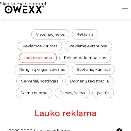
Skip to main content
Visos naujienos
Reklama
Reklamos kūrimas
Reklama ekranuose
Lauko reklama
Reklamos kampanijos
Renginių organizavimas
Svetainių kūrimas
Serveriai, hostingas
Domenų registracija
Scenų nuoma
Garsas, šviesa
Įvairūs
Lauko reklama
2026.05.26
Lauko reklama