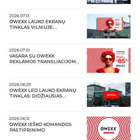
2026.07.13
OWEXX LAUKO EKRANŲ
TINKLAS VILNIUJE:
PRESTIŽINĖS REKLAMOS
VIETOS IR MAKSIMALUS
MATOMUMAS
2026.07.01
VASARA SU OWEXX:
REKLAMOS TRANSLIACIJOMS
LAUKO EKRANUOSE
NUOLAIDOS NET IKI 85 %
2026.06.29
OWEXX LED LAUKO EKRANŲ
TINKLAS: DIDŽIAUSIAS
MATOMUMAS, INOVATYVŪS
SPRENDIMAI IR ĮSPŪDĮ
PALIEKANTI REKLAMA
2026.06.12
OWEXX IEŠKO KOMANDOS
PASTIPRINIMO