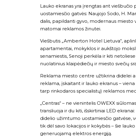
Lauko ekranas yra įrengtas ant viešbučio 
uostamiesčio gatvės: Naujojo Sodo, H. Mant
dalis, papildanti gyvo, modernaus miesto v
matomai reklamos žinutei.
Viešbutis „Amberton Hotel Lietuva“, aplink e
apartamentai, mokyklos ir aukštojo mokslo
senamiestis, Senoji perkėla ir kiti netolie
nuolatinius klaipėdiečių ir miesto svečių sr
Reklama miesto centre užtikrina didelei 
reklama, įskaitant ir lauko ekranus – viena 
tarp rinkodaros specialistų) reklamos medi
„Centras“ – ne vienintelis OWEXX siūloma
transliuoja ir du kiti, išskirtiniai LED ekranai
didelio užimtumo uostamiesčio gatvėse, ved
tik dėl savo lokacijos ir kokybės – šie lauko
generuojamą elektros energiją.