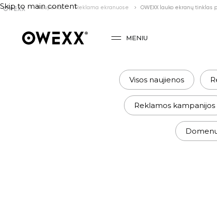
Skip to main content
Naujienos
Reklama ekranuose
OWEXX lauko ekranų tinklas p
MENIU
Visos naujienos
R
Reklamos kampanijos
Domenų r