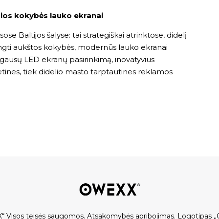
ios kokybės lauko ekranai
e Baltijos šalyse: tai strategiškai atrinktose, didelį
ngti aukštos kokybės, modernūs lauko ekranai
lo gausų LED ekranų pasirinkimą, inovatyvius
etines, tiek didelio masto tarptautines reklamos
“ Visos teisės saugomos.
Atsakomybės apribojimas
.
Logotipas „