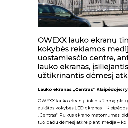
OWEXX lauko ekranų tink
kokybės reklamos mediją
uostamiesčio centre, an
lauko ekranas, įsiliejanti
užtikrinantis dėmesį atk
Lauko ekranas „Centras“ Klaipėdoje: r
OWEXX lauko ekranų tinklo siūlomą platų
aukštos kokybės LED ekranas – Klaipėdos c
„Centras“. Puikus ekrano matomumas, didelė a
tuo pačiu dėmesį atkreipianti medija – ko d