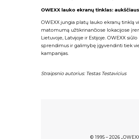
OWEXX lauko ekranų tinklas: aukščiaus
OWEXX jungia platų lauko ekranų tinklą visos
matomumą užtikrinančiose lokacijose įre
Lietuvoje, Latvijoje ir Estijoje. OWEXX siū
sprendimus ir galimybę įgyvendinti tiek vi
kampanijas.
Straipsnio autorius: Testas Testavicius
© 1995 – 2026 „OWEXX