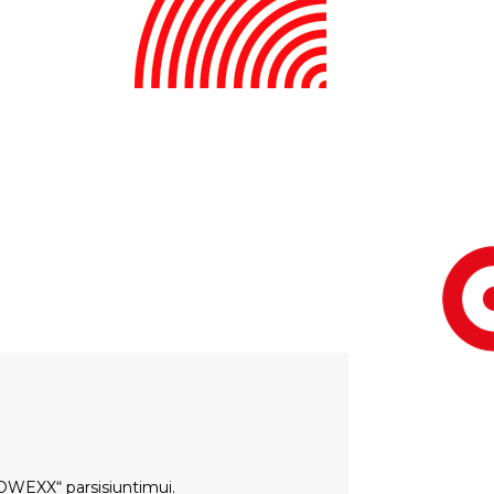
OWEXX“ parsisiuntimui
.