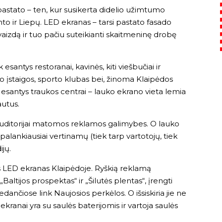
pastato – ten, kur susikerta didelio užimtumo
o ir Liepų. LED ekranas – tarsi pastato fasado
aizdą ir tuo pačiu suteikianti skaitmeninę drobę
santys restoranai, kavinės, kiti viešbučiai ir
 įstaigos, sporto klubas bei, žinoma Klaipėdos
se esantys traukos centrai – lauko ekrano vieta lemia
autus.
auditorijai matomos reklamos galimybes. O lauko
palankiausiai vertinamų (tiek tarp vartotojų, tiek
jų.
s LED ekranas Klaipėdoje. Ryškią reklamą
: „Baltijos prospektas“ ir „Šilutės plentas“, įrengti
ančiose link Naujosios perkėlos. O išsiskiria jie ne
 ekranai yra su saulės baterijomis ir vartoja saulės