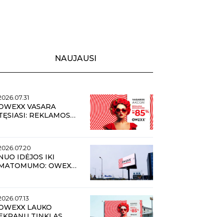
NAUJAUSI
2026.07.31
OWEXX VASARA
TĘSIASI: REKLAMOS
TRANSLIACIJOMS
LAUKO EKRANUOSE
NUOLAIDOS IKI 85 %
2026.07.20
NUO IDĖJOS IKI
MATOMUMO: OWEXX
REKLAMOS PLOTAI
2026.07.13
OWEXX LAUKO
EKRANŲ TINKLAS