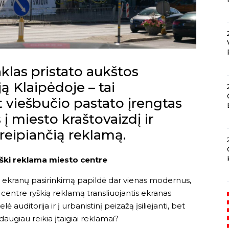
las pristato aukštos
 Klaipėdoje – tai
t viešbučio pastato įrengtas
s į miesto kraštovaizdį ir
reipiančią reklamą.
yški reklama miesto centre
 ekranų pasirinkimą papildė dar vienas modernus,
entre ryškią reklamą transliuojantis ekranas
uditorija ir į urbanistinį peizažą įsiliejanti, bet
augiau reikia įtaigiai reklamai?