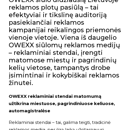
reklamos plotų pasiūlą – tai
efektyviai ir tikslinę auditoriją
pasiekiančiai reklamos
kampanijai reikalingos priemonės
vienoje vietoje. Viena iš daugelio
OWEXX siūlomų reklamos medijų
– reklaminiai stendai, įrengti
matomose miestų ir pagrindinių
kelių vietose, tampantys drobe
įsimintinai ir kokybiškai reklamos
žinutei.
OWEXX reklaminiai stendai matomumą
užtikrina miestuose, pagrindiniuose keliuose,
automagistralėse
Reklaminiai stendai
– tai, galima teigti, tradicinė
reklamos medija, per ilgą laiką užsitarnavusi