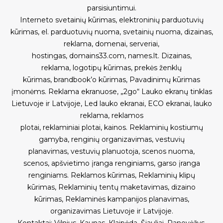
parsisiuntimui
.
Interneto svetainių kūrimas
,
elektroninių parduotuvių
kūrimas
,
el. parduotuvių nuoma
,
svetainių nuoma
,
dizainas,
reklama
,
domenai
,
serveriai
,
hostingas
,
domains33.com
,
names.lt
.
Dizainas,
reklama
,
logotipų kūrimas
,
prekės ženklų
kūrimas
,
brandbook’o kūrimas
,
Pavadinimų kūrimas
įmonėms
.
Reklama ekranuose
,
„2go“ Lauko ekranų tinklas
Lietuvoje ir Latvijoje
,
Led lauko ekranai
,
ECO ekranai
,
lauko
reklama
,
reklamos
plotai
,
reklaminiai plotai
,
kainos
.
Reklaminių kostiumų
gamyba
,
renginių organizavimas
,
vestuvių
planavimas
,
vestuvių planuotoja
,
scenos nuoma
,
scenos
,
apšvietimo įranga renginiams
,
garso įranga
renginiams
.
Reklamos kūrimas
,
Reklaminių klipų
kūrimas
,
Reklaminių tentų maketavimas, dizaino
kūrimas
,
Reklaminės kampanijos planavimas,
organizavimas Lietuvoje ir Latvijoje
.