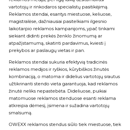
vartotojų ir rinkodaros specialistų pasitikėjimą.
Reklamos stendai, esantys miestuose, keliuose,
magistralėse, dažniausiai pasitelkiami ilgesnio
laikotarpio reklamos kampanijoms, ypač tinkami
siekiant didinti prekės ženklo žinomumą ar
atpažįstamumą, skatinti pardavimus, kviesti į
prekybos ar paslaugų vietas ir pan.
Reklamos stendai sukuria efektyvią tradicinės
reklamos medijos ir ryškios, kūrybiškos žinutės
kombinaciją, o matoma ir didelius vartotojų srautus
užtikrinanti stendo vieta garantuoja, kad reklamos
žinutė neliks nepastebėta. Dideliuose, puikiai
matomuose reklamos stenduose esanti reklama
atkreipia dėmesį, įsimena ir sužadina vartotojų
smalsumą.
OWEXX reklamos stendus siūlo tiek miestuose, tiek