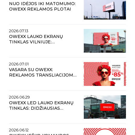
NUO IDĖJOS IKI MATOMUMO:
OWEXX REKLAMOS PLOTAI
2026.07.13
OWEXX LAUKO EKRANŲ
TINKLAS VILNIUJE:
PRESTIŽINĖS REKLAMOS
VIETOS IR MAKSIMALUS
MATOMUMAS
2026.07.01
VASARA SU OWEXX:
REKLAMOS TRANSLIACIJOMS
LAUKO EKRANUOSE
NUOLAIDOS NET IKI 85 %
2026.06.29
OWEXX LED LAUKO EKRANŲ
TINKLAS: DIDŽIAUSIAS
MATOMUMAS, INOVATYVŪS
SPRENDIMAI IR ĮSPŪDĮ
PALIEKANTI REKLAMA
2026.06.12