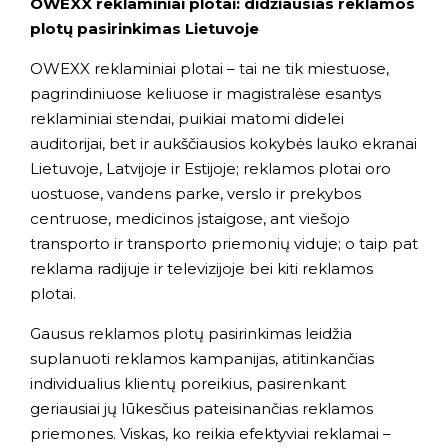
OWEXX reklaminiai plotai: didžiausias reklamos
plotų pasirinkimas Lietuvoje
OWEXX reklaminiai plotai – tai ne tik miestuose,
pagrindiniuose keliuose ir magistralėse esantys
reklaminiai stendai, puikiai matomi didelei
auditorijai, bet ir aukščiausios kokybės lauko ekranai
Lietuvoje, Latvijoje ir Estijoje; reklamos plotai oro
uostuose, vandens parke, verslo ir prekybos
centruose, medicinos įstaigose, ant viešojo
transporto ir transporto priemonių viduje; o taip pat
reklama radijuje ir televizijoje bei kiti reklamos
plotai.
Gausus reklamos plotų pasirinkimas leidžia
suplanuoti reklamos kampanijas, atitinkančias
individualius klientų poreikius, pasirenkant
geriausiai jų lūkesčius pateisinančias reklamos
priemones. Viskas, ko reikia efektyviai reklamai –