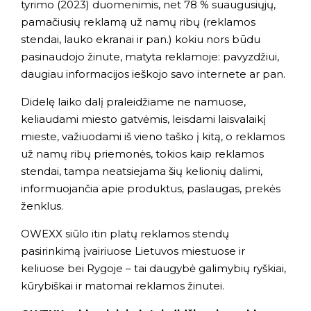
tyrimo (2023) duomenimis, net 78 % suaugusiųjų,
pamačiusių reklamą už namų ribų (reklamos
stendai, lauko ekranai ir pan.) kokiu nors būdu
pasinaudojo žinute, matyta reklamoje: pavyzdžiui,
daugiau informacijos ieškojo savo internete ar pan.
Didelę laiko dalį praleidžiame ne namuose,
keliaudami miesto gatvėmis, leisdami laisvalaikį
mieste, važiuodami iš vieno taško į kitą, o reklamos
už namų ribų priemonės, tokios kaip reklamos
stendai, tampa neatsiejama šių kelionių dalimi,
informuojančia apie produktus, paslaugas, prekės
ženklus.
OWEXX siūlo itin platų reklamos stendų
pasirinkimą įvairiuose Lietuvos miestuose ir
keliuose bei Rygoje – tai daugybė galimybių ryškiai,
kūrybiškai ir matomai reklamos žinutei.