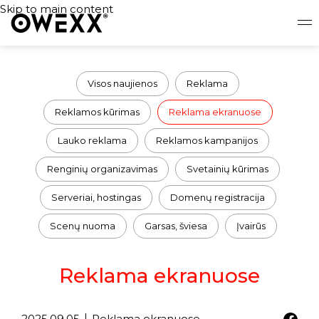
Skip to main content
Visos naujienos
Reklama
Reklamos kūrimas
Reklama ekranuose
Lauko reklama
Reklamos kampanijos
Renginių organizavimas
Svetainių kūrimas
Serveriai, hostingas
Domenų registracija
Scenų nuoma
Garsas, šviesa
Įvairūs
Reklama ekranuose
2025.09.05
Reklama ekranuose