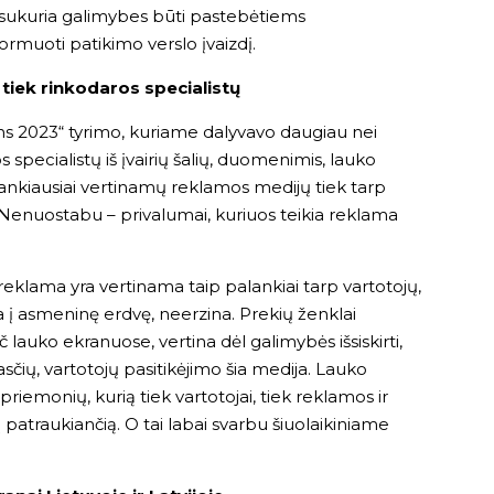
i sukuria galimybes būti pastebėtiems
ormuoti patikimo verslo įvaizdį.
 tiek rinkodaros specialistų
s 2023“ tyrimo, kuriame dalyvavo daugiau nei
 specialistų iš įvairių šalių, duomenimis, lauko
ankiausiai vertinamų reklamos medijų tiek tarp
. Nenuostabu – privalumai, kuriuos teikia
reklama
 reklama yra vertinama taip palankiai tarp vartotojų,
una į asmeninę erdvę, neerzina. Prekių ženklai
auko ekranuose, vertina dėl galimybės išsiskirti,
asčių, vartotojų pasitikėjimo šia medija. Lauko
priemonių, kurią tiek vartotojai, tiek reklamos ir
 patraukiančią. O tai labai svarbu šiuolaikiniame