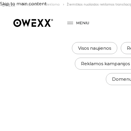
Skip to main content
Naujienos
Reklama
Žiemiškos nuolaidos reklamos transliac
MENIU
Visos naujienos
R
Reklamos kampanijos
Domenų r