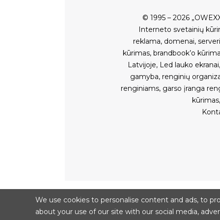
© 1995 – 2026 „OWEXX
Interneto svetainių kūr
reklama
,
domenai
,
serveri
kūrimas
,
brandbook’o kūrim
Latvijoje
,
Led lauko ekranai
gamyba
,
renginių organiz
renginiams
,
garso įranga ren
kūrimas
Kont
We use cookies to personalise content and ads, to prov
about your use of our site with our social media, adver