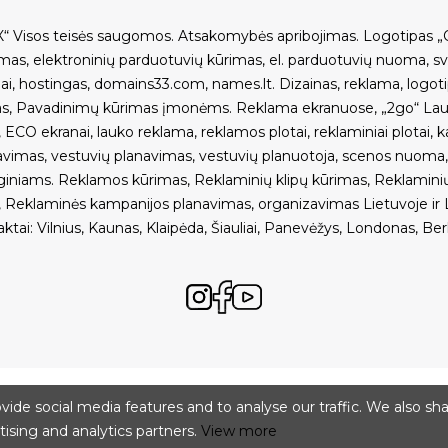
“ Visos teisės saugomos.
Atsakomybės apribojimas
.
Logotipas „
imas
,
elektroninių parduotuvių kūrimas
,
el. parduotuvių nuoma
,
s
ai
,
hostingas
,
domains33.com
,
names.lt
.
Dizainas, reklama
,
logot
as
,
Pavadinimų kūrimas įmonėms
.
Reklama ekranuose
,
„2go“ Lau
,
ECO ekranai
,
lauko reklama
,
reklamos plotai
,
reklaminiai plotai
,
k
avimas
,
vestuvių planavimas
,
vestuvių planuotoja
,
scenos nuoma
giniams
.
Reklamos kūrimas
,
Reklaminių klipų kūrimas
,
Reklamini
,
Reklaminės kampanijos planavimas, organizavimas Lietuvoje ir L
aktai
:
Vilnius
,
Kaunas
,
Klaipėda
,
Šiauliai
,
Panevėžys
,
Londonas
,
Ber
ide social media features and to analyse our traffic. We also sh
tising and analytics partners.
View more