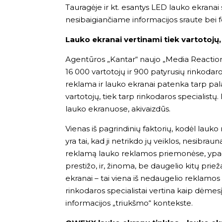
Tauragėje ir kt. esantys LED lauko ekrana
nesibaigiančiame informacijos sraute bei f
Lauko ekranai vertinami tiek vartotojų,
Agentūros „Kantar“ naujo „Media Reaction
16 000 vartotojų ir 900 patyrusių rinkodaros
reklama ir lauko ekranai patenka tarp pal
vartotojų, tiek tarp rinkodaros specialistų
lauko ekranuose
, akivaizdūs.
Vienas iš pagrindinių faktorių, kodėl lauko
yra tai, kad ji netrikdo jų veiklos, nesibra
reklamą lauko reklamos priemonėse, ypač l
prestižo, ir, žinoma, be daugelio kitų priež
ekranai – tai viena iš nedaugelio reklamos 
rinkodaros specialistai vertina kaip dėmesį
informacijos „triukšmo“ kontekste.