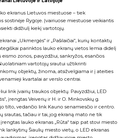
nai Lietuvoje ir Latvijoje
ko ekranus Lietuvos miestuose – tiek
s sostinėje Rygoje. Įvairiuose miestuose veikiantis
ekti didžiulį kiekį vartotojų.
 ekranai „Ukmergės“ ir „Pašilaičiai“, kurių kontaktų
rategiškai parinktos lauko ekranų vietos lemia didelį
eismo zonos, pavyzdžiui, sankryžos, esančios
Nuolatiniam vartotojų srautui užtikrinti
ankomų objektų, žinoma, atsižvelgiama ir į ateities
enamieji kvartalai ar verslo centrai.
ui link įvairių traukos objektų. Pavyzdžiui, LED
, įrengtas Veiverių ir H. ir O. Minkovskių g.
ojo tilto, vedančio link Kauno senamiesčio ir centro.
ų srautas, tačiau ir tai, jog ekraną mato ne tik
se įrengtas lauko ekranas „Rūta“ taip pat stovi miesto
ink lankytinų Šiaulių miesto vietų, o LED ekranas
 pavadinimas, įrengtas didžiausioje miesto