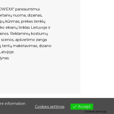
OWEXX“ parsisiuntimui
.
vetainių nuoma
,
dizainas,
ipų kūrimas
,
prekės ženklų
ko ekranų tinklas Lietuvoje ir
ainos
.
Reklaminių kostiumų
,
scenos
,
apšvietimo įranga
ų tentų maketavimas, dizaino
atvijoje
.
lynas.
are information
Cookies settings
Accept
Cookies settings