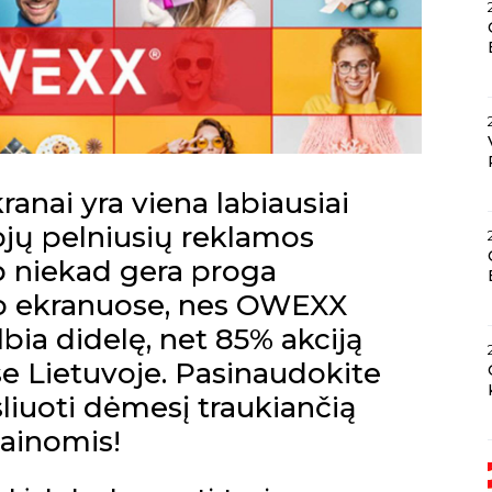
ranai yra viena labiausiai
ojų pelniusių reklamos
p niekad gera proga
ko ekranuose, nes
OWEXX
bia didelę, net 85% akciją
e Lietuvoje. Pasinaudokite
sliuoti dėmesį traukiančią
kainomis!