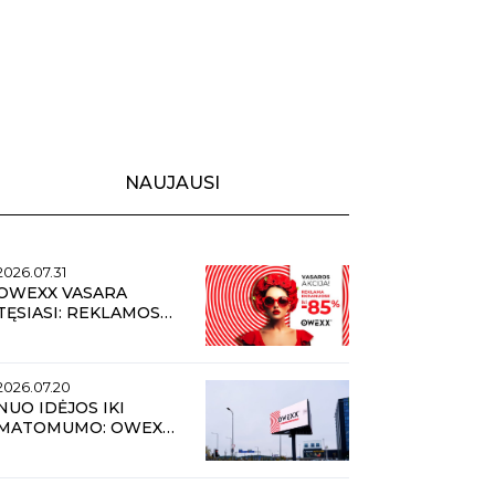
NAUJAUSI
2026.07.31
OWEXX VASARA
TĘSIASI: REKLAMOS
TRANSLIACIJOMS
LAUKO EKRANUOSE
NUOLAIDOS IKI 85 %
2026.07.20
NUO IDĖJOS IKI
MATOMUMO: OWEXX
REKLAMOS PLOTAI