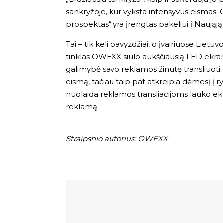
sankryžoje, kur vyksta intensyvus eismas. O
prospektas“ yra įrengtas pakeliui į Naująją
Tai – tik keli pavyzdžiai, o įvairiuose Liet
tinklas OWEXX siūlo aukščiausią LED ekran
galimybė savo reklamos žinutę transliuoti dė
eismą, tačiau taip pat atkreipia dėmesį į 
nuolaida reklamos transliacijoms lauko ekr
reklamą.
Straipsnio autorius: OWEXX