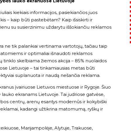
kybės lauko ekranuose Lietuvoje
uliais kiekiais informacijos, pasiekiančios juos
kis – kaip būti pastebėtam? Kaip išsiskirti ir
ienu su susierzinimu uždarytu iššokiančiu reklamos
a ne tik palankiai vertinama vartotojų, tačiau taip
matomiems ir optimaliai išnaudoti reklamos
 tinklo skelbiama žiemos akcija – 85% nuolaidos
se Lietuvoje – tai tinkamiausias metas būti
ktyviai suplanuota ir naudą nešančia reklama.
ranus įvairiuose Lietuvos miestuose ir Rygoje. Šiuo
lauko ekranams Lietuvoje. Tai judriose gatvėse,
ybos centrų, arenų esantys modernūs ir kokybiški
 reklamai, kadangi užtikrina matomumą, ryškų ir
žeikiuose, Marijampolėje, Alytuje, Trakuose,