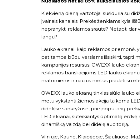
Nuolaidos net iki 85% aukščiausios ko
Kiekvieną dieną vartotojai susiduria su didži
įvairiais kanalais. Prekės ženklams kyla iššū
nepranykti reklamos sraute? Netapti dar v
langu?
Lauko ekranai
, kaip reklamos priemonė, yr
pat tampa būdu verslams išsiskirti, tapti 
kampanijos resursus. OWEXX lauko ekranų
reklamos transliacijoms LED lauko ekranuo
matomiems ir naujus metus pradėti su efe
OWEXX lauko ekranų tinklas siūlo lauko ek
metu vykstanti žiemos akcija taikoma LED 
didelėse sankryžose, prie populiarių prek
LED ekranai, suteikiantys optimalią erdvę
dinamišką vaizdą bei didelę auditoriją.
Vilniuje, Kaune, Klaipėdoje, Šiauliuose, Ma