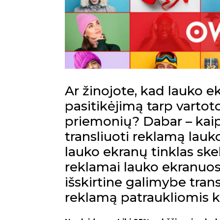
Ar žinojote, kad lauko ek
pasitikėjimą tarp vartot
priemonių? Dabar – kai
transliuoti reklamą lau
lauko ekranų tinklas
skel
reklamai lauko ekranuos
išskirtine galimybe tran
reklamą patraukliomis 