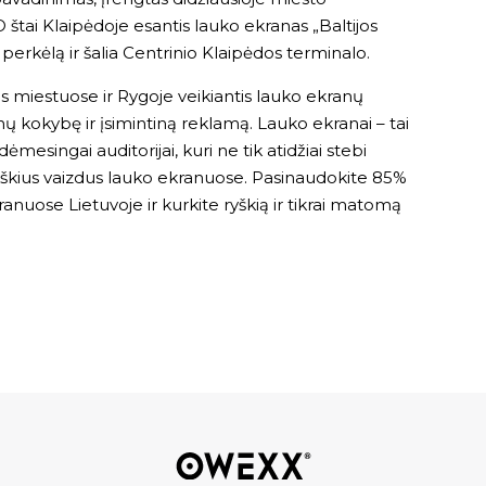
 štai Klaipėdoje esantis lauko ekranas „Baltijos
 perkėlą ir šalia Centrinio Klaipėdos terminalo.
uvos miestuose ir Rygoje veikiantis lauko ekranų
ų kokybę ir įsimintiną reklamą. Lauko ekranai – tai
mesingai auditorijai, kuri ne tik atidžiai stebi
ryškius vaizdus lauko ekranuose. Pasinaudokite 85%
anuose Lietuvoje ir kurkite ryškią ir tikrai matomą