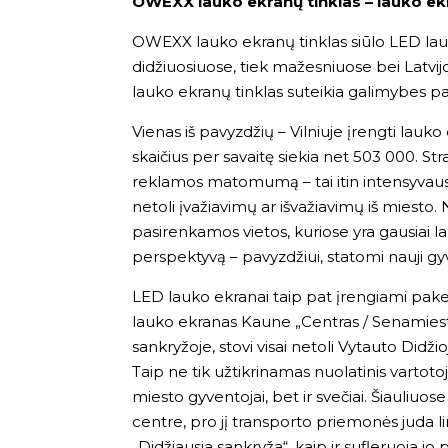
OWEXX lauko ekranų tinklas – lauko ekra
OWEXX lauko ekranų tinklas siūlo LED lau
didžiuosiuose, tiek mažesniuose bei Latvijo
lauko ekranų tinklas suteikia galimybes pasi
Vienas iš pavyzdžių – Vilniuje įrengti lauko
skaičius per savaitę siekia net 503 000. St
reklamos matomumą – tai itin intensyvaus 
netoli įvažiavimų ar išvažiavimų iš miesto. 
pasirenkamos vietos, kuriose yra gausiai l
perspektyvą – pavyzdžiui, statomi nauji gyv
LED lauko ekranai taip pat įrengiami pakeli
lauko ekranas Kaune „Centras / Senamiestis“
sankryžoje, stovi visai netoli Vytauto Didži
Taip ne tik užtikrinamas nuolatinis vartotoj
miesto gyventojai, bet ir svečiai. Šiauliuo
centre, pro jį transporto priemonės juda l
„Didžiausia sankryža“, kaip ir sufleruoja jo