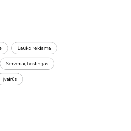
e
Lauko reklama
Serveriai, hostingas
Įvairūs
s