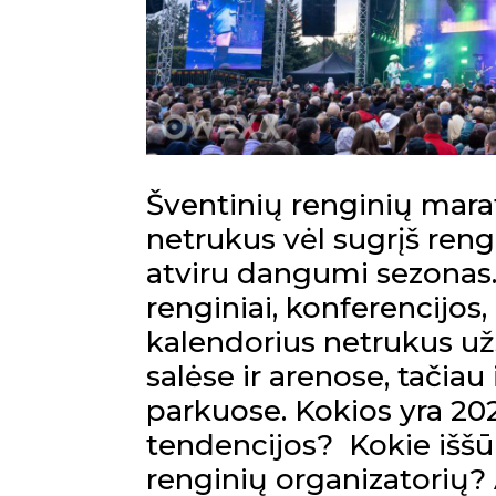
Šventinių renginių marat
netrukus vėl sugrįš rengi
atviru dangumi sezonas. 
renginiai, konferencijos,
kalendorius netrukus užs
salėse ir arenose, tačiau
parkuose. Kokios yra 20
tendencijos? Kokie iššūk
renginių organizatorių? A