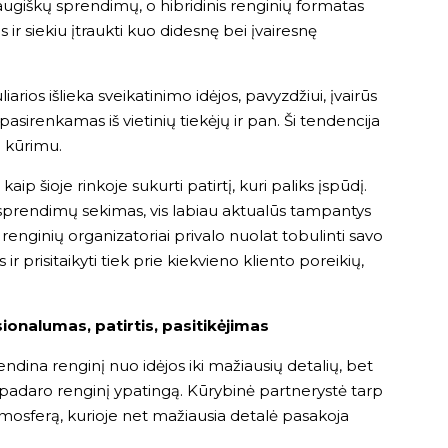
raugiškų sprendimų, o hibridinis renginių formatas
ir siekiu įtraukti kuo didesnę bei įvairesnę
arios išlieka sveikatinimo idėjos, pavyzdžiui, įvairūs
sirenkamas iš vietinių tiekėjų ir pan. Ši tendencija
ių kūrimu.
ip šioje rinkoje sukurti patirtį, kuri paliks įspūdį.
ų sprendimų sekimas, vis labiau aktualūs tampantys
 renginių organizatoriai privalo nuolat tobulinti savo
ir prisitaikyti tiek prie kiekvieno kliento poreikių,
onalumas, patirtis, pasitikėjimas
ndina renginį nuo idėjos iki mažiausių detalių, bet
ei padaro renginį ypatingą. Kūrybinė partnerystė tarp
atmosferą, kurioje net mažiausia detalė pasakoja