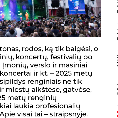
onas, rodos, ką tik baigėsi, o
nių, koncertų, festivalių po
Įmonių, verslo ir masiniai
 koncertai ir kt. – 2025 metų
ipildys renginiais ne tik
 ir miestų aikštėse, gatvėse,
25 metų renginių
iai laukia profesionalių
pie visai tai – straipsnyje.