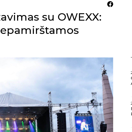
zavimas su OWEXX:
 nepamirštamos