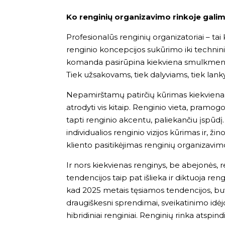
Ko renginių organizavimo rinkoje galim
Profesionalūs renginių organizatoriai – ta
renginio koncepcijos sukūrimo iki technini
komanda
pasirūpina kiekviena smulkmena,
Tiek užsakovams, tiek dalyviams, tiek lank
Nepamirštamų patirčių kūrimas kiekvienam
atrodyti vis kitaip. Renginio vieta, pramogo
tapti renginio akcentu, paliekančiu įspūdį.
individualios renginio vizijos kūrimas ir, ž
kliento pasitikėjimas renginių organizav
Ir nors kiekvienas renginys, be abejonės, 
tendencijos taip pat išlieka ir diktuoja ren
kad 2025 metais tęsiamos tendencijos, buvę 
draugiškesni sprendimai, sveikatinimo idėjos
hibridiniai renginiai. Renginių rinka atspind