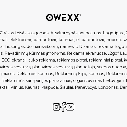
“ Visos teisės saugomos.
Atsakomybės apribojimas
.
Logotipas „
imas
,
elektroninių parduotuvių kūrimas
,
el. parduotuvių nuoma
,
s
ai
,
hostingas
,
domains33.com
,
names.lt
.
Dizainas, reklama
,
logot
as
,
Pavadinimų kūrimas įmonėms
.
Reklama ekranuose
,
„2go“ Lau
,
ECO ekranai
,
lauko reklama
,
reklamos plotai
,
reklaminiai plotai
,
k
avimas
,
vestuvių planavimas
,
vestuvių planuotoja
,
scenos nuoma
giniams
.
Reklamos kūrimas
,
Reklaminių klipų kūrimas
,
Reklamini
,
Reklaminės kampanijos planavimas, organizavimas Lietuvoje ir L
aktai
:
Vilnius
,
Kaunas
,
Klaipėda
,
Šiauliai
,
Panevėžys
,
Londonas
,
Ber