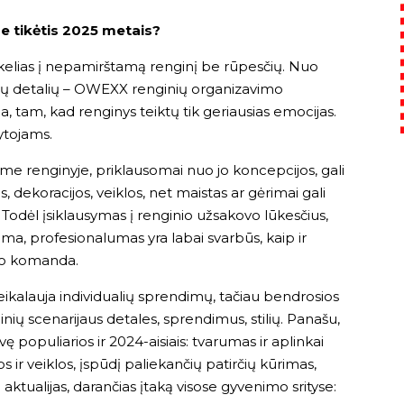
e tikėtis 2025 metais?
i kelias į nepamirštamą renginį be rūpesčių. Nuo
ų detalių –
OWEXX renginių organizavimo
 tam, kad renginys teiktų tik geriausias emocijas.
ytojams.
e renginyje, priklausomai nuo jo koncepcijos, gali
s, dekoracijos, veiklos, net maistas ar gėrimai gali
 Todėl įsiklausymas į renginio užsakovo lūkesčius,
inoma, profesionalumas yra labai svarbūs, kaip ir
imo komanda.
reikalauja individualių sprendimų, tačiau bendrosios
ginių scenarijaus detales, sprendimus, stilių. Panašu,
populiarios ir 2024-aisiais: tvarumas ir aplinkai
 ir veiklos, įspūdį paliekančių patirčių kūrimas,
i aktualijas, darančias įtaką visose gyvenimo srityse: