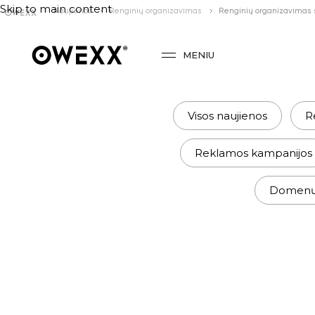
Skip to main content
Naujienos
Renginių organizavimas
Renginių organizavimas s
MENIU
Visos naujienos
R
Reklamos kampanijos
Domenų r