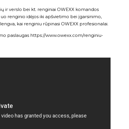
onių ir verslo bei kt. renginiai OWEXX komandos
 renginio idėjos iki apšvietimo bei įgarsinimo,
ti lengva, kai renginiu rūpinasi OWEXX profesionalai.
imo paslaugas
https://www.owexx.com/renginiu-