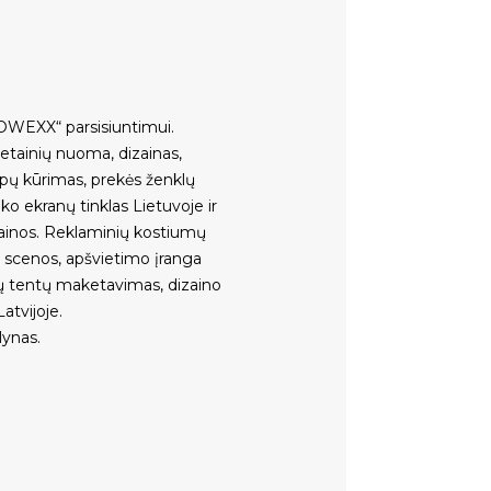
OWEXX“ parsisiuntimui
.
vetainių nuoma
,
dizainas,
ipų kūrimas
,
prekės ženklų
ko ekranų tinklas Lietuvoje ir
ainos
.
Reklaminių kostiumų
,
scenos
,
apšvietimo įranga
ų tentų maketavimas, dizaino
atvijoje
.
lynas.