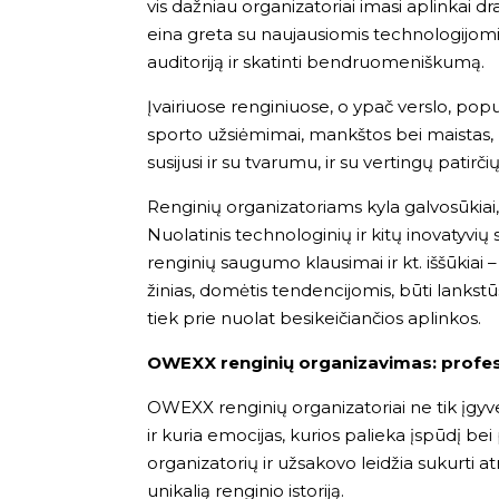
vis dažniau organizatoriai imasi aplinkai d
eina greta su naujausiomis technologijomis 
auditoriją ir skatinti bendruomeniškumą.
Įvairiuose renginiuose, o ypač verslo, populi
sporto užsiėmimai, mankštos bei maistas, pa
susijusi ir su tvarumu, ir su vertingų patirč
Renginių organizatoriams kyla galvosūkiai, ka
Nuolatinis technologinių ir kitų inovatyvi
renginių saugumo klausimai ir kt. iššūkiai –
žinias, domėtis tendencijomis, būti lankstūs 
tiek prie nuolat besikeičiančios aplinkos.
OWEXX renginių organizavimas: profesi
OWEXX renginių organizatoriai ne tik įgyve
ir kuria emocijas, kurios palieka įspūdį b
organizatorių ir užsakovo leidžia sukurti 
unikalią renginio istoriją.