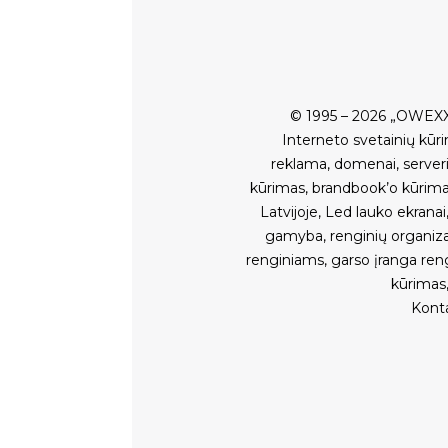
© 1995 – 2026 „OWEXX
Interneto svetainių kūr
reklama
,
domenai
,
serveri
kūrimas
,
brandbook’o kūrim
Latvijoje
,
Led lauko ekranai
gamyba
,
renginių organiz
renginiams
,
garso įranga ren
kūrimas
Kont