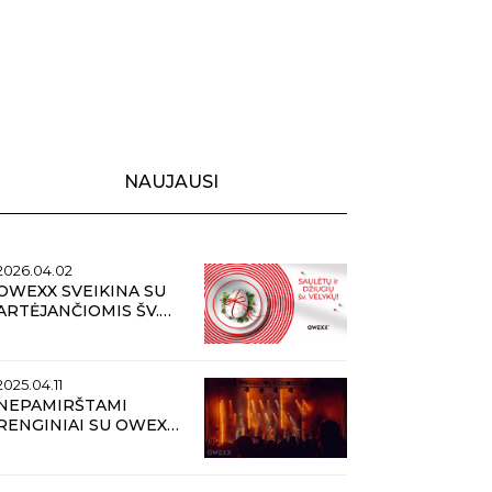
NAUJAUSI
2026.04.02
OWEXX SVEIKINA SU
ARTĖJANČIOMIS ŠV.
VELYKOMIS
2025.04.11
NEPAMIRŠTAMI
RENGINIAI SU OWEXX:
KOKIOS TENDENCIJOS
VYRAUS VASAROS
METU?