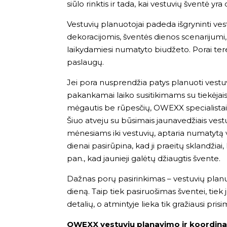
siūlo rinktis ir tada, kai vestuvių šventė yr
Vestuvių planuotojai padeda išgryninti vestu
dekoracijomis, šventės dienos scenarijumi, 
laikydamiesi numatyto biudžeto. Porai tereik
paslaugų.
Jei pora nusprendžia patys planuoti vestuves
pakankamai laiko susitikimams su tiekėjais, f
mėgautis be rūpesčių, OWEXX specialista
Šiuo atveju su būsimais jaunavedžiais vestu
mėnesiams iki vestuvių, aptaria numatytą v
dienai pasirūpina, kad ji praeitų sklandžiai,
pan., kad jaunieji galėtų džiaugtis švente.
Dažnas porų pasirinkimas – vestuvių planuo
dieną. Taip tiek pasiruošimas šventei, tiek 
detalių, o atmintyje lieka tik gražiausi prisi
OWEXX vestuvių planavimo ir koordina