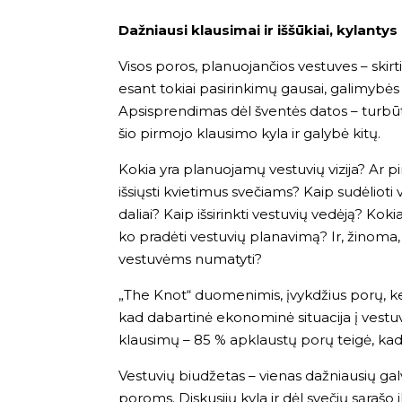
Dažniausi klausimai ir iššūkiai, kylan
Visos poros, planuojančios vestuves – skirt
esant tokiai pasirinkimų gausai, galimybės gal
Apsisprendimas dėl šventės datos – turbūt
šio pirmojo klausimo kyla ir galybė kitų.
Kokia yra planuojamų vestuvių vizija? Ar p
išsiųsti kvietimus svečiams? Kaip sudėlioti v
daliai? Kaip išsirinkti vestuvių vedėją? Kok
ko pradėti vestuvių planavimą? Ir, žinoma,
vestuvėms numatyti?
„The Knot“ duomenimis, įvykdžius porų, keti
kad dabartinė ekonominė situacija į vest
klausimų – 85 % apklaustų porų teigė, kad j
Vestuvių biudžetas – vienas dažniausių ga
poroms. Diskusijų kyla ir dėl svečių sąrašo il