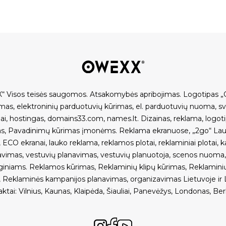
“ Visos teisės saugomos.
Atsakomybės apribojimas
.
Logotipas „
imas
,
elektroninių parduotuvių kūrimas
,
el. parduotuvių nuoma
,
s
ai
,
hostingas
,
domains33.com
,
names.lt
.
Dizainas, reklama
,
logot
as
,
Pavadinimų kūrimas įmonėms
.
Reklama ekranuose
,
„2go“ Lau
,
ECO ekranai
,
lauko reklama
,
reklamos plotai
,
reklaminiai plotai
,
k
avimas
,
vestuvių planavimas
,
vestuvių planuotoja
,
scenos nuoma
giniams
.
Reklamos kūrimas
,
Reklaminių klipų kūrimas
,
Reklamini
,
Reklaminės kampanijos planavimas, organizavimas Lietuvoje ir L
aktai
:
Vilnius
,
Kaunas
,
Klaipėda
,
Šiauliai
,
Panevėžys
,
Londonas
,
Ber