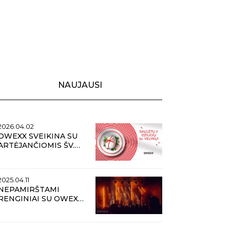
NAUJAUSI
2026.04.02
OWEXX SVEIKINA SU
ARTĖJANČIOMIS ŠV.
VELYKOMIS
2025.04.11
NEPAMIRŠTAMI
RENGINIAI SU OWEXX:
KOKIOS TENDENCIJOS
VYRAUS VASAROS
METU?