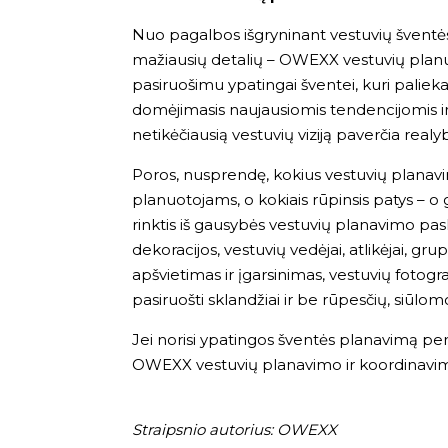
Nuo pagalbos išgryninant vestuvių šventės v
mažiausių detalių – OWEXX vestuvių planuot
pasiruošimu ypatingai šventei, kuri paliek
domėjimasis naujausiomis tendencijomis ir 
netikėčiausią vestuvių viziją paverčia realy
Poros, nusprendę, kokius vestuvių planav
planuotojams, o kokiais rūpinsis patys – o 
rinktis iš gausybės vestuvių planavimo pas
dekoracijos, vestuvių vedėjai, atlikėjai, g
apšvietimas ir įgarsinimas, vestuvių fotogra
pasiruošti sklandžiai ir be rūpesčių, siūl
Jei norisi ypatingos šventės planavimą perd
OWEXX vestuvių planavimo ir koordinav
Straipsnio autorius: OWEXX