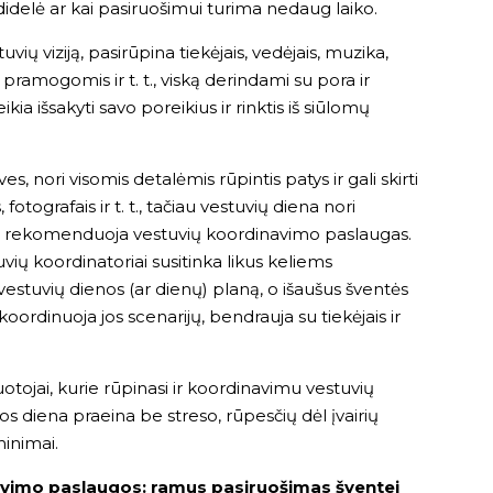
a didelė ar kai pasiruošimui turima nedaug laiko.
vių viziją, pasirūpina tiekėjais, vedėjais, muzika,
pramogomis ir t. t., viską derindami su pora ir
ia išsakyti savo poreikius ir rinktis iš siūlomų
, nori visomis detalėmis rūpintis patys ir gali skirti
otografais ir t. t., tačiau vestuvių diena nori
i rekomenduoja vestuvių koordinavimo paslaugas.
vių koordinatoriai susitinka likus keliems
estuvių dienos (ar dienų) planą, o išaušus šventės
 koordinuoja jos scenarijų, bendrauja su tiekėjais ir
tojai, kurie rūpinasi ir koordinavimu vestuvių
jos diena praeina be streso, rūpesčių dėl įvairių
minimai.
vimo paslaugos: ramus pasiruošimas šventei