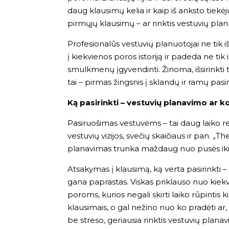
daug klausimų kelia ir kaip iš anksto tiekė
pirmųjų klausimų – ar rinktis vestuvių pla
Profesionalūs vestuvių planuotojai ne tik iš
į kiekvienos poros istoriją ir padeda ne tik iš
smulkmenų įgyvendinti. Žinoma, išsirinkti t
tai – pirmas žingsnis į sklandų ir ramų pa
Ką pasirinkti – vestuvių planavimo ar
Pasiruošimas vestuvėms – tai daug laiko re
vestuvių vizijos, svečių skaičiaus ir pan. „
planavimas trunka maždaug nuo pusės ik
Atsakymas į klausimą, ką verta pasirinkti
gana paprastas. Viskas priklauso nuo kiekv
poroms, kurios negali skirti laiko rūpintis ki
klausimais, o gal nežino nuo ko pradėti ar, s
be streso, geriausia rinktis vestuvių plan