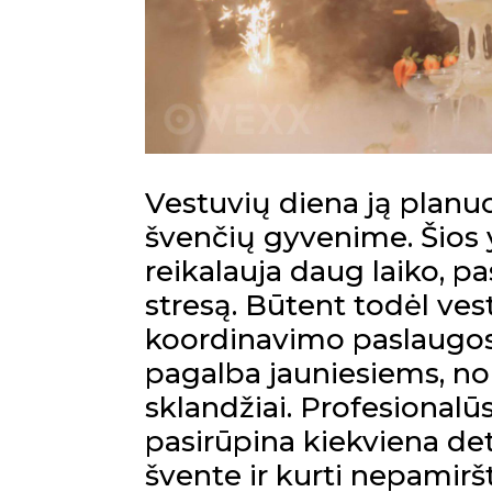
Vestuvių diena ją planu
švenčių gyvenime. Šios
reikalauja daug laiko, pa
stresą. Būtent todėl ves
koordinavimo paslaugo
pagalba jauniesiems, no
sklandžiai. Profesionalū
pasirūpina kiekviena deta
švente ir kurti nepamir