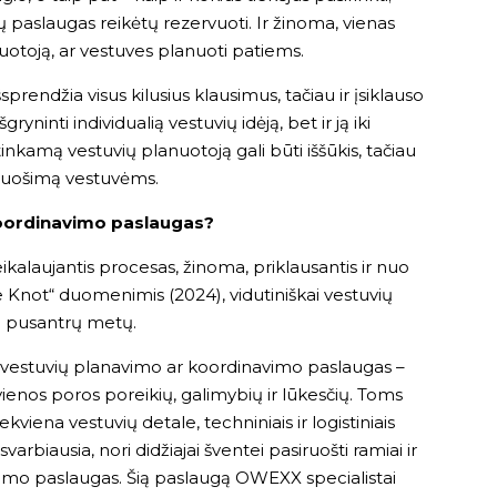
jų paslaugas reikėtų rezervuoti. Ir žinoma, vienas
nuotoją, ar vestuves planuoti patiems.
sprendžia visus kilusius klausimus, tačiau ir įsiklauso
gryninti individualią vestuvių idėją, bet ir ją iki
inkamą vestuvių planuotoją gali būti iššūkis, tačiau
siruošimą vestuvėms.
 koordinavimo paslaugas?
ikalaujantis procesas, žinoma, priklausantis ir nuo
The Knot“ duomenimis (2024), vidutiniškai vestuvių
i pusantrų metų.
 – vestuvių planavimo ar koordinavimo paslaugas –
ienos poros poreikių, galimybių ir lūkesčių. Toms
ekviena vestuvių detale, techniniais ir logistiniais
varbiausia, nori didžiajai šventei pasiruošti ramiai ir
avimo paslaugas. Šią paslaugą OWEXX specialistai