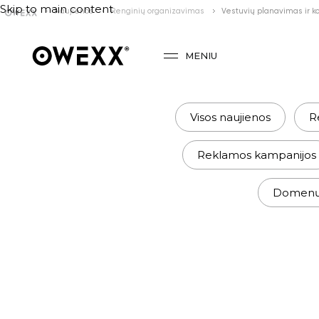
Skip to main content
Naujienos
Renginių organizavimas
Vestuvių planavimas ir k
MENIU
Visos naujienos
R
Reklamos kampanijos
Domenų r