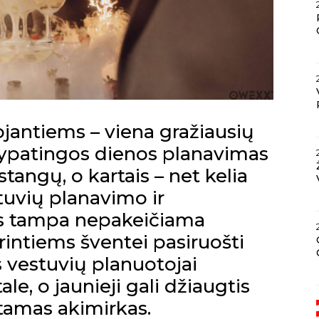
ojantiems – viena gražiausių
 ypatingos dienos planavimas
stangų, o kartais – net kelia
tuvių planavimo ir
s tampa nepakeičiama
rintiems šventei pasiruošti
s vestuvių planuotojai
le, o jaunieji gali džiaugtis
štamas akimirkas.