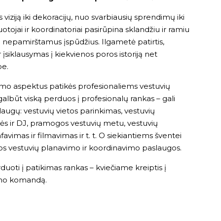
iziją iki dekoracijų, nuo svarbiausių sprendimų iki
ojai ir koordinatoriai pasirūpina sklandžiu ir ramiu
a nepamirštamus įspūdžius. Ilgametė patirtis,
įsiklausymas į kiekvienos poros istoriją net
be.
imo aspektus patikės profesionaliems vestuvių
galbūt viską perduos į profesionalų rankas – gali
laugų: vestuvių vietos parinkimas, vestuvių
rupės ir DJ, pramogos vestuvių metu, vestuvių
favimas ir filmavimas ir t. t. O siekiantiems šventei
omos vestuvių planavimo ir koordinavimo paslaugos.
uoti į patikimas rankas – kviečiame kreiptis į
imo komandą.