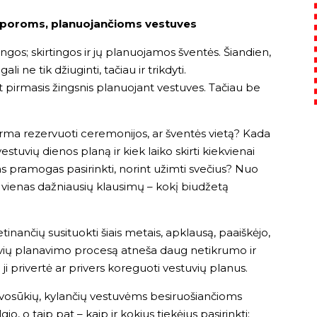
tys poroms, planuojančioms vestuves
ingos; skirtingos ir jų planuojamos šventės. Šiandien,
i ne tik džiuginti, tačiau ir trikdyti.
 pirmasis žingsnis planuojant vestuves. Tačiau be
irma rezervuoti ceremonijos, ar šventės vietą? Kada
estuvių dienos planą ir kiek laiko skirti kiekvienai
ias pramogas pasirinkti, norint užimti svečius? Nuo
 vienas dažniausių klausimų – kokį biudžetą
nančių susituokti šiais metais, apklausą, paaiškėjo,
uvių planavimo procesą atneša daug netikrumo ir
i privertė ar privers koreguoti vestuvių planus.
lvosūkių, kylančių vestuvėms besiruošiančioms
gio, o taip pat – kaip ir kokius tiekėjus pasirinkti;