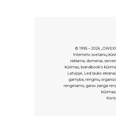
© 1995 – 2026 „OWEXX
Interneto svetainių kūr
reklama
,
domenai
,
serveri
kūrimas
,
brandbook’o kūrim
Latvijoje
,
Led lauko ekranai
gamyba
,
renginių organiz
renginiams
,
garso įranga ren
kūrimas
Kont