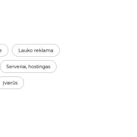
e
Lauko reklama
Serveriai, hostingas
Įvairūs
s