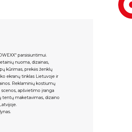
OWEXX“ parsisiuntimui
.
vetainių nuoma
,
dizainas,
ipų kūrimas
,
prekės ženklų
ko ekranų tinklas Lietuvoje ir
ainos
.
Reklaminių kostiumų
,
scenos
,
apšvietimo įranga
ų tentų maketavimas, dizaino
atvijoje
.
lynas.