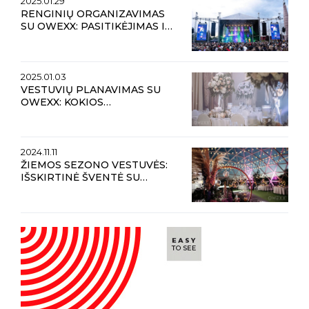
2025.01.29
RENGINIŲ ORGANIZAVIMAS
SU OWEXX: PASITIKĖJIMAS IR
NEPAMIRŠTAMOS PATIRTYS
2025.01.03
VESTUVIŲ PLANAVIMAS SU
OWEXX: KOKIOS
TENDENCIJOS VYRAUS 2025
METAIS?
2024.11.11
ŽIEMOS SEZONO VESTUVĖS:
IŠSKIRTINĖ ŠVENTĖ SU
OWEXX