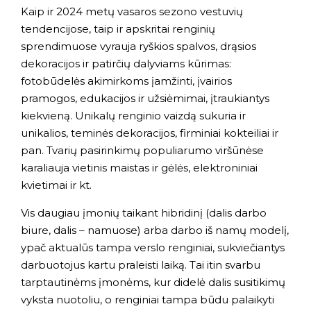
Kaip ir 2024 metų vasaros sezono vestuvių
tendencijose, taip ir apskritai renginių
sprendimuose vyrauja ryškios spalvos, drąsios
dekoracijos ir patirčių dalyviams kūrimas:
fotobūdelės akimirkoms įamžinti, įvairios
pramogos, edukacijos ir užsiėmimai, įtraukiantys
kiekvieną. Unikalų renginio vaizdą sukuria ir
unikalios, teminės dekoracijos, firminiai kokteiliai ir
pan. Tvarių pasirinkimų populiarumo viršūnėse
karaliauja vietinis maistas ir gėlės, elektroniniai
kvietimai ir kt.
Vis daugiau įmonių taikant hibridinį (dalis darbo
biure, dalis – namuose) arba darbo iš namų modelį,
ypač aktualūs tampa verslo renginiai, sukviečiantys
darbuotojus kartu praleisti laiką. Tai itin svarbu
tarptautinėms įmonėms, kur didelė dalis susitikimų
vyksta nuotoliu, o renginiai tampa būdu palaikyti