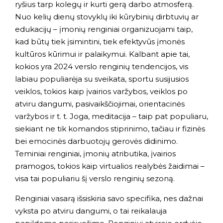
ryšius tarp kolegų ir kurti gerą darbo atmosferą.
Nuo kelių dienų stovyklų iki kūrybinių dirbtuvių ar
edukacijų – įmonių renginiai organizuojami taip,
kad būtų tiek įsimintini, tiek efektyvūs įmonės
kultūros kūrimui ir palaikymui. Kalbant apie tai,
kokios yra 2024 verslo renginių tendencijos, vis
labiau populiarėja su sveikata, sportu susijusios
veiklos, tokios kaip įvairios varžybos, veiklos po
atviru dangumi, pasivaikščiojimai, orientacinės
varžybos ir t. t. Joga, meditacija – taip pat populiaru,
siekiant ne tik komandos stiprinimo, tačiau ir fizinės
bei emocinės darbuotojų gerovės didinimo.
Teminiai renginiai, įmonių atributika, įvairios
pramogos, tokios kaip virtualios realybės žaidimai –
visa tai populiariu šį verslo renginių sezoną.
Renginiai vasarą išsiskiria savo specifika, nes dažnai
vyksta po atviru dangumi, o tai reikalauja