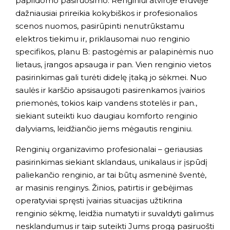
papildomo pasiruošimo. Renginiui atviroje erdvėje
dažniausiai prireikia kokybiškos ir profesionalios
scenos nuomos, pasirūpinti nenutrūkstamu
elektros tiekimu ir, priklausomai nuo renginio
specifikos, planu B: pastogėmis ar palapinėmis nuo
lietaus, įrangos apsauga ir pan. Vien renginio vietos
pasirinkimas gali turėti didelę įtaką jo sėkmei. Nuo
saulės ir karščio apsisaugoti pasirenkamos įvairios
priemonės, tokios kaip vandens stotelės ir pan.,
siekiant suteikti kuo daugiau komforto renginio
dalyviams, leidžiančio jiems mėgautis renginiu.
Renginių organizavimo profesionalai – geriausias
pasirinkimas siekiant sklandaus, unikalaus ir įspūdį
paliekančio renginio, ar tai būtų asmeninė šventė,
ar masinis renginys. Žinios, patirtis ir gebėjimas
operatyviai spręsti įvairias situacijas užtikrina
renginio sėkmę, leidžia numatyti ir suvaldyti galimus
nesklandumus ir taip suteikti Jums progą pasiruošti