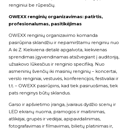
renginiui be rūpesčių.
OWEXX renginių organizavimas: patirtis,
profesionalumas, pasitikėjimas
OWEXX renginių organizavimo komanda
pasirūpina sklandžiu ir nepamirštamu renginiu nuo
A iki Z. Kiekviena detalė apgalvota, kiekvienas
sprendimas įgyvendinamas atsižvegiant į auditoriją,
užsakovo lūkesčius ir renginio specifiką. Nuo
asmeninių švenčių iki masinių renginių – koncertai,
verslo renginiai, vestuvės, konferencijos, festivaliai ir
t.t. – OWEXX pasirūpins, kad tiek pasiruošimas, tiek
pats renginys būtų sklandus.
Garso ir apšvietimo įranga, įvairaus dydžio scenų ir
LED ekranų nuoma, pramogos ir maitinimas,
atlikėjai, grupės ir vedėjai, apipavidalinimas,
fotografavimas ir filmavimas, bilietų platinimas ir,