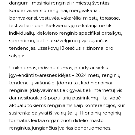
dangumi: masiniai renginiai ir miestų šventės,
koncertai, verslo renginiai, mergvakariai,
bernvakariai, vestuvės, vakarėliai miestų terasose,
festivaliai ir pan. Kiekvienas jų reikalauja ne tik
individualių, kiekvieno renginio specifikai pritaikytų
sprendimų, bet ir atsižvelgimo į vyraujančias
tendencijas, užsakovų lūkesčius ir, žinoma, oro
sąlygas.
Unikalumas, individualumas, patirtys ir siekis
įgyvendinti tvaresnes idėjas – 2024 metų renginių
tendencijų viršūnėje. Įdomu tai, kad hibridiniai
renginiai (dalyvavimas tiek gyvai, tiek internetu) vis
dar nesitraukia iš populiarių pasirinkimų – tai ypač
aktualu tokiems renginiams kaip konferencijos, kur
susirenka dalyviai iš įvairių šalių. Hibridinių renginių
formatas leidžia organizuoti didelio masto
renginius, jungiančius įvairias bendruomenes.