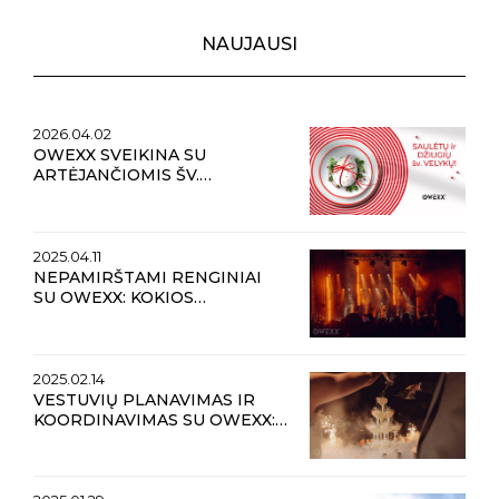
NAUJAUSI
2026.04.02
OWEXX SVEIKINA SU
ARTĖJANČIOMIS ŠV.
VELYKOMIS
2025.04.11
NEPAMIRŠTAMI RENGINIAI
SU OWEXX: KOKIOS
TENDENCIJOS VYRAUS
VASAROS METU?
2025.02.14
VESTUVIŲ PLANAVIMAS IR
KOORDINAVIMAS SU OWEXX:
NUO IDĖJOS IKI
NEPAMIRŠTAMOS VESTUVIŲ
DIENOS