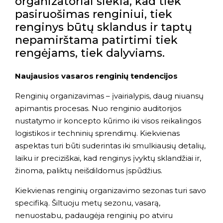
organizatoriai siekia, kad tiek
pasiruošimas renginiui, tiek
renginys būtų sklandus ir taptų
nepamirštama patirtimi tiek
rengėjams, tiek dalyviams.
Naujausios vasaros renginių tendencijos
Renginių organizavimas – įvairialypis, daug niuansų
apimantis procesas. Nuo renginio auditorijos
nustatymo ir koncepto kūrimo iki visos reikalingos
logistikos ir techninių sprendimų. Kiekvienas
aspektas turi būti suderintas iki smulkiausių detalių,
laiku ir preciziškai, kad renginys įvyktų sklandžiai ir,
žinoma, paliktų neišdildomus įspūdžius.
Kiekvienas renginių organizavimo sezonas turi savo
specifiką. Šiltuoju metų sezonu, vasarą,
nenuostabu, padaugėja renginių po atviru