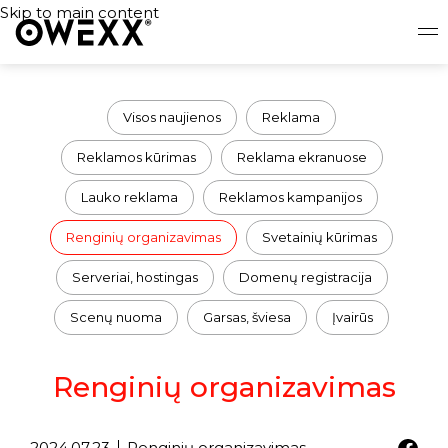
Skip to main content
Visos naujienos
Reklama
Reklamos kūrimas
Reklama ekranuose
Lauko reklama
Reklamos kampanijos
Renginių organizavimas
Svetainių kūrimas
Serveriai, hostingas
Domenų registracija
Scenų nuoma
Garsas, šviesa
Įvairūs
Renginių organizavimas
2024.07.23
Renginių organizavimas