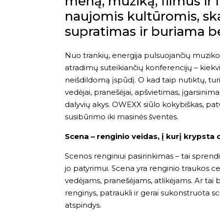
meną, muziką, filmus ir 
naujomis kultūromis, ska
supratimas ir buriama 
Nuo trankių, energija pulsuojančių muzikos 
atradimų suteikiančių konferencijų – kiek
neišdildomą įspūdį. O kad taip nutiktų, turi
vedėjai, pranešėjai, apšvietimas, įgarsinima
dalyvių akys. OWEXX siūlo kokybiškas, pat
susibūrimo iki masinės šventės.
Scena – renginio veidas, į kurį krypsta 
Scenos renginiui pasirinkimas – tai sprendi
jo patyrimui. Scena yra renginio traukos cen
vedėjams, pranešėjams, atlikėjams. Ar tai 
renginys, patraukli ir gerai sukonstruota 
atspindys.