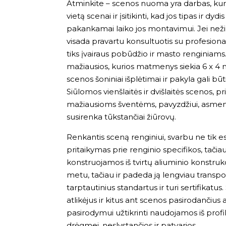
Atminkite – scenos nuoma yra darbas, kurį pr
vietą scenai ir įsitikinti, kad jos tipas ir dydi
pakankamai laiko jos montavimui. Jei nežin
visada pravartu konsultuotis su profesional
tiks įvairaus pobūdžio ir masto renginiams
mažiausios, kurios matmenys siekia 6 x 4 m,
scenos šoniniai išplėtimai ir pakyla gali b
Siūlomos vienšlaitės ir dvišlaitės scenos, pr
mažiausioms šventėms, pavyzdžiui, asmen
susirenka tūkstančiai žiūrovų.
Renkantis sceną renginiui, svarbu ne tik est
pritaikymas prie renginio specifikos, tač
konstruojamos iš tvirtų aliuminio konstruk
metu, tačiau ir padeda ją lengviau trans
tarptautinius standartus ir turi sertifikatu
atlikėjus ir kitus ant scenos pasirodančius 
pasirodymui užtikrinti naudojamos iš profil
drėgmei, neslystančios ir patvarios.