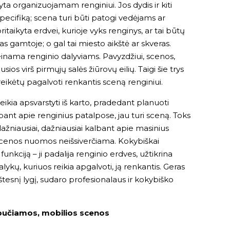
yta organizuojamam renginiui. Jos dydis ir kiti
 specifiką; scena turi būti patogi vedėjams ar
itaikyta erdvei, kurioje vyks renginys, ar tai būtų
s gamtoje; o gal tai miesto aikštė ar skveras.
ieinama renginio dalyviams. Pavyzdžiui, scenos,
os virš pirmųjų salės žiūrovų eilių. Taigi šie trys
 reikėtų pagalvoti renkantis sceną renginiui.
eikia apsvarstyti iš karto, pradedant planuoti
lbant apie renginius patalpose, jau turi sceną. Toks
ažniausiai, dažniausiai kalbant apie masinius
e scenos nuomos neišsiverčiama. Kokybiškai
unkciją – ji padalija renginio erdves, užtikrina
ų, kuriuos reikia apgalvoti, ją renkantis. Geras
tesnį lygį, sudaro profesionalaus ir kokybiško
pučiamos, mobilios scenos