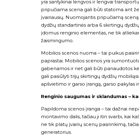
yra santykinai lengvos ir lengvai transpor
pripučiama scena gali būti statoma ant ž
įvairiausių. Nuomojantis pripučiamą sceną g
dydžių standartinės arba 6 skirtingų dydži
įdomus renginio elementas, ne tik atliekanti
žaismingumo.
Mobilios scenos nuoma – tai puikus pasirinki
paprastai. Mobilios scenos yra sumontuoto
gabenamos ir net gali būti panaudotos ke
gali pasiūlyti trijų skirtingų dydžių mobili
apšvietimo ir garso įrangą, garso pakylas ir
Renginio saugumas ir sklandumas – kas
Papildoma scenos įranga – tai dažnai nep
montavimo dalis, tačiau ji itin svarbi, kai
ne tik platų įvairių scenų pasirinkimą, tači
generatorius.