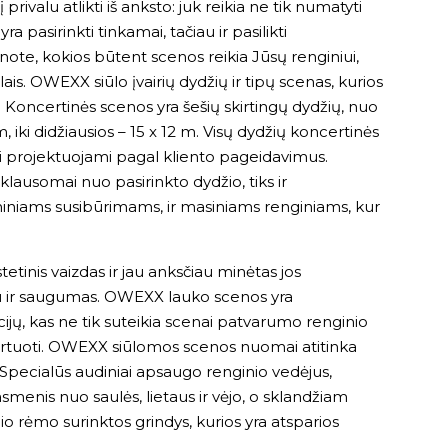
ivalu atlikti iš anksto: juk reikia ne tik numatyti
s yra pasirinkti tinkamai, tačiau ir pasilikti
ote, kokios būtent scenos reikia Jūsų renginiui,
ais. OWEXX siūlo įvairių dydžių ir tipų scenas, kurios
. Koncertinės scenos yra šešių skirtingų dydžių, nuo
 iki didžiausios – 15 x 12 m. Visų dydžių koncertinės
ūti projektuojami pagal kliento pageidavimus.
iklausomai nuo pasirinkto dydžio, tiks ir
iniams susibūrimams, ir masiniams renginiams, kur
etinis vaizdas ir jau anksčiau minėtas jos
iau ir saugumas. OWEXX lauko scenos yra
cijų, kas ne tik suteikia scenai patvarumo renginio
portuoti. OWEXX siūlomos scenos nuomai atitinka
s. Specialūs audiniai apsaugo renginio vedėjus,
asmenis nuo saulės, lietaus ir vėjo, o sklandžiam
io rėmo surinktos grindys, kurios yra atsparios