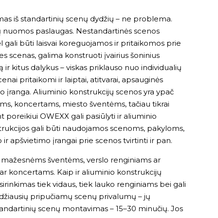
mas iš standartinių scenų dydžių – ne problema.
nų nuomos paslaugas. Nestandartinės scenos
 gali būti laisvai koreguojamos ir pritaikomos prie
s scenas, galima konstruoti įvairius šoninius
ą ir kitus dalykus – viskas priklauso nuo individualių
nai pritaikomi ir laiptai, atitvarai, apsauginės
so įranga. Aliuminio konstrukcijų scenos yra ypač
ams, koncertams, miesto šventėms, tačiau tikrai
poreikiui OWEXX gali pasiūlyti ir aliuminio
trukcijos gali būti naudojamos scenoms, pakyloms,
r apšvietimo įrangai prie scenos tvirtinti ir pan.
s mažesnėms šventėms, verslo renginiams ar
 ar koncertams. Kaip ir aliuminio konstrukcijų
rinkimas tiek vidaus, tiek lauko renginiams bei gali
idžiausių pripučiamų scenų privalumų – jų
tandartinių scenų montavimas – 15–30 minučių. Jos