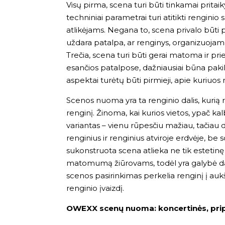
Visų pirma, scena turi būti tinkamai pritaik
techniniai parametrai turi atitikti renginio
atlikėjams. Negana to, scena privalo būti pr
uždara patalpa, ar renginys, organizuojama
Trečia, scena turi būti gerai matoma ir pr
esančios patalpose, dažniausiai būna pakilusi
aspektai turėtų būti pirmieji, apie kuriuos
Scenos nuoma yra ta renginio dalis, kurią r
renginį. Žinoma, kai kurios vietos, ypač ka
variantas – vienu rūpesčiu mažiau, tačiau d
renginius ir renginius atviroje erdvėje, b
sukonstruota scena atlieka ne tik estetinę f
matomumą žiūrovams, todėl yra galybė dalyk
scenos pasirinkimas perkelia renginį į aukš
renginio įvaizdį.
OWEXX scenų nuoma: koncertinės, pri