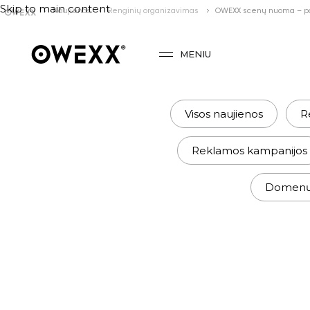
Skip to main content
Naujienos
Renginių organizavimas
OWEXX scenų nuoma – pat
MENIU
Visos naujienos
R
Reklamos kampanijos
Domenų r