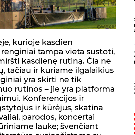
je, kurioje kasdien
 renginiai tampa vieta sustoti,
iršti kasdienę rutiną. Čia ne
tačiau ir kuriame ilgalaikius
iniai yra skirti ne tik
o rutinos – jie yra platforma
nimui. Konferencijos ir
ytojus ir kūrėjus, skatina
valiai, parodos, koncertai
tūriniame lauke; švenčiant