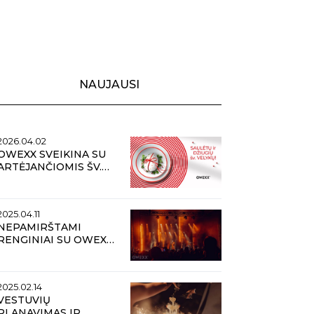
NAUJAUSI
2026.04.02
OWEXX SVEIKINA SU
ARTĖJANČIOMIS ŠV.
VELYKOMIS
2025.04.11
NEPAMIRŠTAMI
RENGINIAI SU OWEXX:
KOKIOS TENDENCIJOS
VYRAUS VASAROS
METU?
2025.02.14
VESTUVIŲ
PLANAVIMAS IR