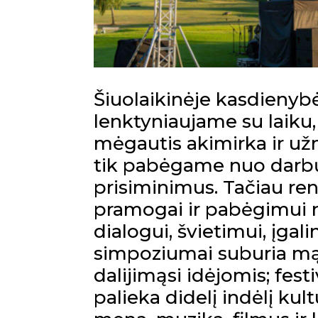
Šiuolaikinėje kasdienybė
lenktyniaujame su laiku,
mėgautis akimirka ir užm
tik pabėgame nuo darbų, 
prisiminimus. Tačiau reng
pramogai ir pabėgimui nu
dialogui, švietimui, įgali
simpoziumai suburia mąst
dalijimąsi idėjomis; festi
palieka didelį indėlį kul