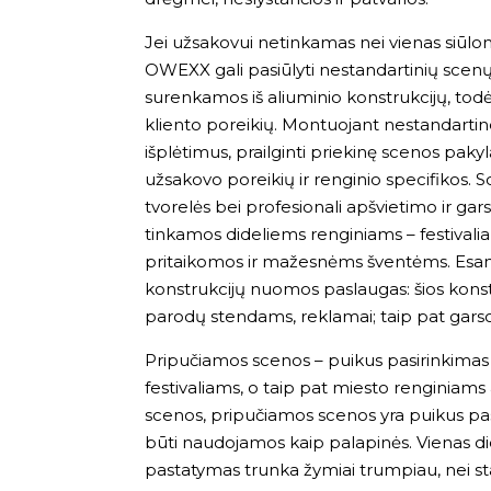
Jei užsakovui netinkamas nei vienas siūlo
OWEXX gali pasiūlyti nestandartinių sce
surenkamos iš aliuminio konstrukcijų, todėl
kliento poreikių. Montuojant nestandartine
išplėtimus, prailginti priekinę scenos pakyl
užsakovo poreikių ir renginio specifikos. Sce
tvorelės bei profesionali apšvietimo ir gar
tinkamos dideliems renginiams – festivali
pritaikomos ir mažesnėms šventėms. Esant 
konstrukcijų nuomos paslaugas: šios kons
parodų stendams, reklamai; taip pat garso i
Pripučiamos scenos – puikus pasirinkima
festivaliams, o taip pat miesto renginiams
scenos, pripučiamos scenos yra puikus pasi
būti naudojamos kaip palapinės. Vienas d
pastatymas trunka žymiai trumpiau, nei s