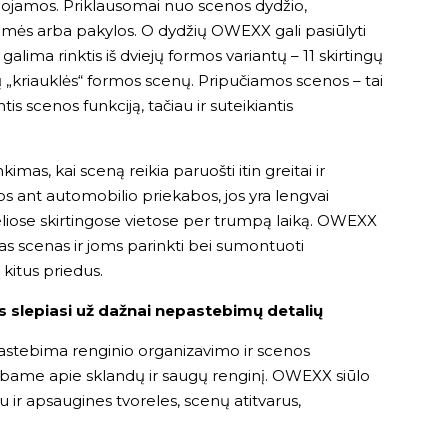
tuojamos. Priklausomai nuo scenos dydžio,
emės arba pakylos. O dydžių OWEXX gali pasiūlyti
alima rinktis iš dviejų formos variantų – 11 skirtingų
ų „kriauklės“ formos scenų. Pripučiamos scenos – tai
s scenos funkciją, tačiau ir suteikiantis
mas, kai sceną reikia paruošti itin greitai ir
s ant automobilio priekabos, jos yra lengvai
liose skirtingose vietose per trumpą laiką. OWEXX
ąsias scenas ir joms parinkti bei sumontuoti
 kitus priedus.
 slepiasi už dažnai nepastebimų detalių
astebima renginio organizavimo ir scenos
 kalbame apie sklandų ir saugų renginį. OWEXX siūlo
au ir apsaugines tvoreles, scenų atitvarus,