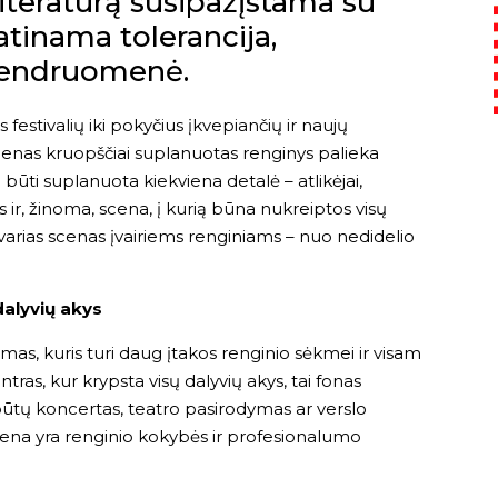
literatūrą susipažįstama su
tinama tolerancija,
bendruomenė.
festivalių iki pokyčius įkvepiančių ir naujų
vienas kruopščiai suplanuotas renginys palieka
 būti suplanuota kiekviena detalė – atlikėjai,
s ir, žinoma, scena, į kurią būna nukreiptos visų
varias scenas įvairiems renginiams – nuo nedidelio
dalyvių akys
mas, kuris turi daug įtakos renginio sėkmei ir visam
tras, kur krypsta visų dalyvių akys, tai fonas
būtų koncertas, teatro pasirodymas ar verslo
scena yra renginio kokybės ir profesionalumo