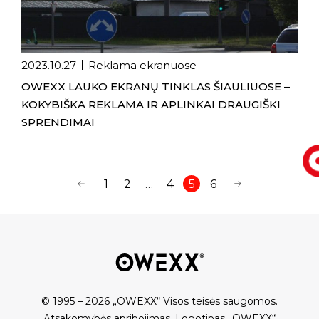
2023.10.27
Reklama ekranuose
OWEXX LAUKO EKRANŲ TINKLAS ŠIAULIUOSE –
KOKYBIŠKA REKLAMA IR APLINKAI DRAUGIŠKI
SPRENDIMAI
1
2
…
4
5
6
© 1995 – 2026 „OWEXX“ Visos teisės saugomos.
Atsakomybės apribojimas
.
Logotipas „OWEXX“