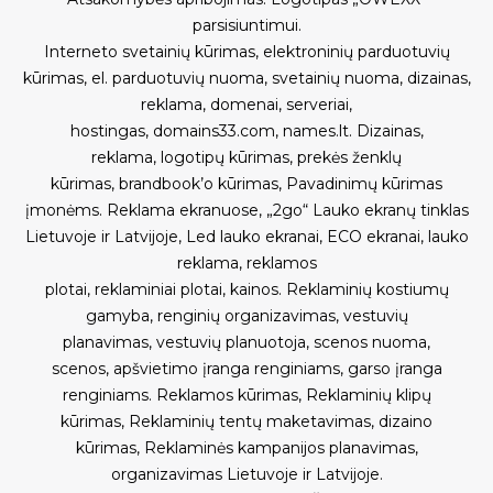
parsisiuntimui
.
Interneto svetainių kūrimas
,
elektroninių parduotuvių
kūrimas
,
el. parduotuvių nuoma
,
svetainių nuoma
,
dizainas,
reklama
,
domenai
,
serveriai
,
hostingas
,
domains33.com
,
names.lt
.
Dizainas,
reklama
,
logotipų kūrimas
,
prekės ženklų
kūrimas
,
brandbook’o kūrimas
,
Pavadinimų kūrimas
įmonėms
.
Reklama ekranuose
,
„2go“ Lauko ekranų tinklas
Lietuvoje ir Latvijoje
,
Led lauko ekranai
,
ECO ekranai
,
lauko
reklama
,
reklamos
plotai
,
reklaminiai plotai
,
kainos
.
Reklaminių kostiumų
gamyba
,
renginių organizavimas
,
vestuvių
planavimas
,
vestuvių planuotoja
,
scenos nuoma
,
scenos
,
apšvietimo įranga renginiams
,
garso įranga
renginiams
.
Reklamos kūrimas
,
Reklaminių klipų
kūrimas
,
Reklaminių tentų maketavimas, dizaino
kūrimas
,
Reklaminės kampanijos planavimas,
organizavimas Lietuvoje ir Latvijoje
.