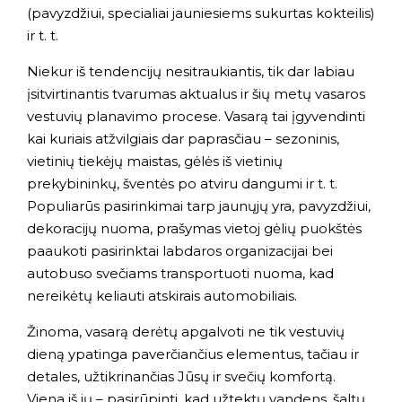
(pavyzdžiui, specialiai jauniesiems sukurtas kokteilis)
ir t. t.
Niekur iš tendencijų nesitraukiantis, tik dar labiau
įsitvirtinantis tvarumas aktualus ir šių metų vasaros
vestuvių planavimo procese. Vasarą tai įgyvendinti
kai kuriais atžvilgiais dar paprasčiau – sezoninis,
vietinių tiekėjų maistas, gėlės iš vietinių
prekybininkų, šventės po atviru dangumi ir t. t.
Populiarūs pasirinkimai tarp jaunųjų yra, pavyzdžiui,
dekoracijų nuoma, prašymas vietoj gėlių puokštės
paaukoti pasirinktai labdaros organizacijai bei
autobuso svečiams transportuoti nuoma, kad
nereikėtų keliauti atskirais automobiliais.
Žinoma, vasarą derėtų apgalvoti ne tik vestuvių
dieną ypatinga paverčiančius elementus, tačiau ir
detales, užtikrinančias Jūsų ir svečių komfortą.
Viena iš jų – pasirūpinti, kad užtektų vandens, šaltų