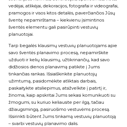
vedėjai, atlikėjai, dekoracijos, fotografai ir videografai,
pramogos ir visos kitos detalės, paverčiančios Jūsų
šventę nepamirštama – kiekvienu įsimintinos
šventės elementu gali pasirūpinti vestuvių
planuotojai.
Tarp begalės klausimų vestuvių planuotojams apie
savo šventės planavimo procesą, nepamirškite
užduoti ir kelių klausimų, užtikrinančių, kad savo
didžiosios dienos planavimą patikite į Jums
tinkančias rankas. Išsiaiškinkite planuotojų
užimtumą, pasidomėkite atliktais darbais,
paskaitykite atsiliepimus, atsižvelkite į patirtį ir,
žinoma, kaip apskritai Jums sekasi komunikuoti su
žmogumi, su kuriuo keliausite per ilgą, tačiau
džiaugsmingą, pasiruošimo vestuvėms procesą.
Išsirinkti būtent Jums tinkamą vestuvių planuotoją
– svarbi vestuvių planavimo dalis.