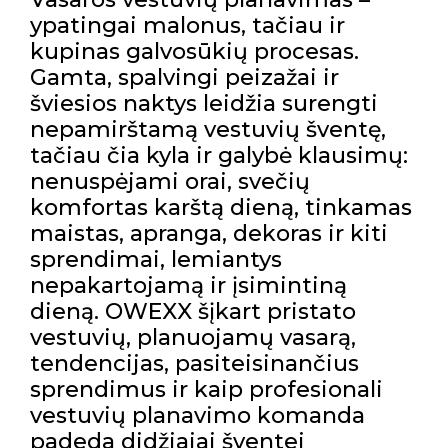
ypatingai malonus, tačiau ir
kupinas galvosūkių procesas.
Gamta, spalvingi peizažai ir
šviesios naktys leidžia surengti
nepamirštamą vestuvių šventę,
tačiau čia kyla ir galybė klausimų:
nenuspėjami orai, svečių
komfortas karštą dieną, tinkamas
maistas, apranga, dekoras ir kiti
sprendimai, lemiantys
nepakartojamą ir įsimintiną
dieną. OWEXX šįkart pristato
vestuvių, planuojamų vasarą,
tendencijas, pasiteisinančius
sprendimus ir kaip profesionali
vestuvių planavimo komanda
padeda didžiajai šventei