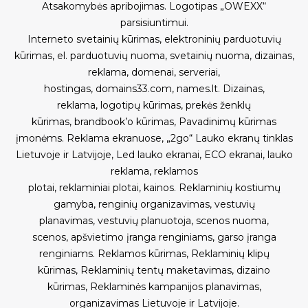
Atsakomybės apribojimas
.
Logotipas „OWEXX“
parsisiuntimui
.
Interneto svetainių kūrimas
,
elektroninių parduotuvių
kūrimas
,
el. parduotuvių nuoma
,
svetainių nuoma
,
dizainas,
reklama
,
domenai
,
serveriai
,
hostingas
,
domains33.com
,
names.lt
.
Dizainas,
reklama
,
logotipų kūrimas
,
prekės ženklų
kūrimas
,
brandbook’o kūrimas
,
Pavadinimų kūrimas
įmonėms
.
Reklama ekranuose
,
„2go“ Lauko ekranų tinklas
Lietuvoje ir Latvijoje
,
Led lauko ekranai
,
ECO ekranai
,
lauko
reklama
,
reklamos
plotai
,
reklaminiai plotai
,
kainos
.
Reklaminių kostiumų
gamyba
,
renginių organizavimas
,
vestuvių
planavimas
,
vestuvių planuotoja
,
scenos nuoma
,
scenos
,
apšvietimo įranga renginiams
,
garso įranga
renginiams
.
Reklamos kūrimas
,
Reklaminių klipų
kūrimas
,
Reklaminių tentų maketavimas, dizaino
kūrimas
,
Reklaminės kampanijos planavimas,
organizavimas Lietuvoje ir Latvijoje
.