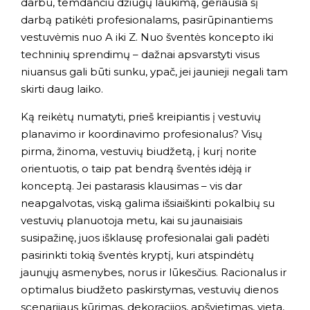
darbu, temdančiu džiugų laukimą, geriausia šį
darbą patikėti profesionalams, pasirūpinantiems
vestuvėmis nuo A iki Z. Nuo šventės koncepto iki
techninių sprendimų – dažnai apsvarstyti visus
niuansus gali būti sunku, ypač, jei jaunieji negali tam
skirti daug laiko.
Ką reikėtų numatyti, prieš kreipiantis į vestuvių
planavimo ir koordinavimo profesionalus? Visų
pirma, žinoma, vestuvių biudžetą, į kurį norite
orientuotis, o taip pat bendrą šventės idėją ir
konceptą. Jei pastarasis klausimas – vis dar
neapgalvotas, viską galima išsiaiškinti pokalbių su
vestuvių planuotoja metu, kai su jaunaisiais
susipažinę, juos išklausę profesionalai gali padėti
pasirinkti tokią šventės kryptį, kuri atspindėtų
jaunųjų asmenybes, norus ir lūkesčius. Racionalus ir
optimalus biudžeto paskirstymas, vestuvių dienos
scenarijaus kūrimas, dekoracijos, apšvietimas, vieta,