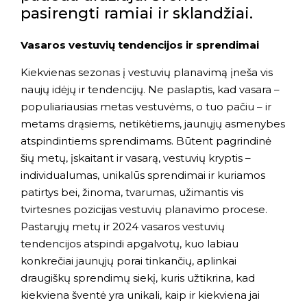
pasirengti ramiai ir sklandžiai.
Vasaros vestuvių tendencijos ir sprendimai
Kiekvienas sezonas į vestuvių planavimą įneša vis
naujų idėjų ir tendencijų. Ne paslaptis, kad vasara –
populiariausias metas vestuvėms, o tuo pačiu – ir
metams drąsiems, netikėtiems, jaunųjų asmenybes
atspindintiems sprendimams. Būtent pagrindinė
šių metų, įskaitant ir vasarą, vestuvių kryptis –
individualumas, unikalūs sprendimai ir kuriamos
patirtys bei, žinoma, tvarumas, užimantis vis
tvirtesnes pozicijas vestuvių planavimo procese.
Pastarųjų metų ir 2024 vasaros vestuvių
tendencijos atspindi apgalvotų, kuo labiau
konkrečiai jaunųjų porai tinkančių, aplinkai
draugiškų sprendimų siekį, kuris užtikrina, kad
kiekviena šventė yra unikali, kaip ir kiekviena jai