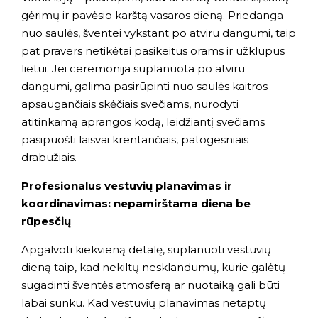
gėrimų ir pavėsio karštą vasaros dieną. Priedanga
nuo saulės, šventei vykstant po atviru dangumi, taip
pat pravers netikėtai pasikeitus orams ir užklupus
lietui. Jei ceremonija suplanuota po atviru
dangumi, galima pasirūpinti nuo saulės kaitros
apsaugančiais skėčiais svečiams, nurodyti
atitinkamą aprangos kodą, leidžiantį svečiams
pasipuošti laisvai krentančiais, patogesniais
drabužiais.
Profesionalus vestuvių planavimas ir
koordinavimas: nepamirštama diena be
rūpesčių
Apgalvoti kiekvieną detalę, suplanuoti vestuvių
dieną taip, kad nekiltų nesklandumų, kurie galėtų
sugadinti šventės atmosferą ar nuotaiką gali būti
labai sunku. Kad vestuvių planavimas netaptų