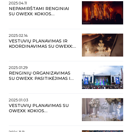
2025.04.11
NEPAMIRŠTAMI RENGINIAI
SU OWEXX: KOKIOS
TENDENCIJOS VYRAUS
VASAROS METU?
2025.02.14
VESTUVIŲ PLANAVIMAS IR
KOORDINAVIMAS SU OWEXX:
NUO IDĖJOS IKI
NEPAMIRŠTAMOS VESTUVIŲ
DIENOS
2025.01.29
RENGINIŲ ORGANIZAVIMAS
SU OWEXX: PASITIKĖJIMAS IR
NEPAMIRŠTAMOS PATIRTYS
2025.01.03
VESTUVIŲ PLANAVIMAS SU
OWEXX: KOKIOS
TENDENCIJOS VYRAUS 2025
METAIS?