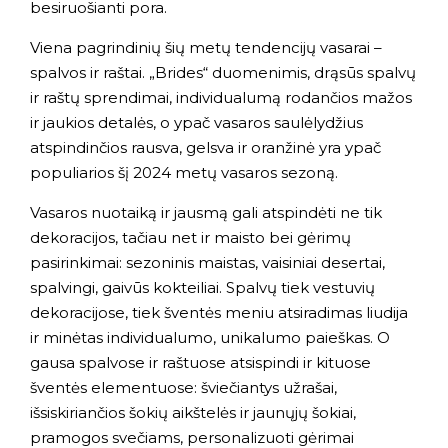
besiruošianti pora.
Viena pagrindinių šių metų tendencijų vasarai –
spalvos ir raštai. „Brides“ duomenimis, drąsūs spalvų
ir raštų sprendimai, individualumą rodančios mažos
ir jaukios detalės, o ypač vasaros saulėlydžius
atspindinčios rausva, gelsva ir oranžinė yra ypač
populiarios šį 2024 metų vasaros sezoną.
Vasaros nuotaiką ir jausmą gali atspindėti ne tik
dekoracijos, tačiau net ir maisto bei gėrimų
pasirinkimai: sezoninis maistas, vaisiniai desertai,
spalvingi, gaivūs kokteiliai. Spalvų tiek vestuvių
dekoracijose, tiek šventės meniu atsiradimas liudija
ir minėtas individualumo, unikalumo paieškas. O
gausa spalvose ir raštuose atsispindi ir kituose
šventės elementuose: šviečiantys užrašai,
išsiskiriančios šokių aikštelės ir jaunųjų šokiai,
pramogos svečiams, personalizuoti gėrimai