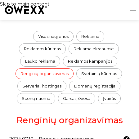
Skip to main content
Visos naujienos
Reklama
Reklamos kūrimas
Reklama ekranuose
Lauko reklama
Reklamos kampanijos
Renginių organizavimas
Svetainių kūrimas
Serveriai, hostingas
Domenų registracija
Scenų nuoma
Garsas, šviesa
Įvairūs
Renginių organizavimas
2024.07.10
Renginių organizavimas