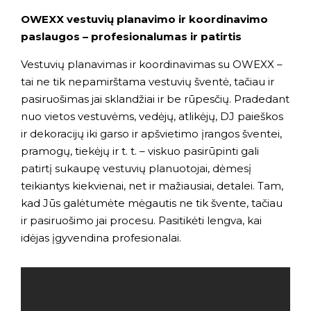
OWEXX vestuvių planavimo ir koordinavimo
paslaugos – profesionalumas ir patirtis
Vestuvių planavimas ir koordinavimas su OWEXX –
tai ne tik nepamirštama vestuvių šventė, tačiau ir
pasiruošimas jai sklandžiai ir be rūpesčių. Pradedant
nuo vietos vestuvėms, vedėjų, atlikėjų, DJ paieškos
ir dekoracijų iki garso ir apšvietimo įrangos šventei,
pramogų, tiekėjų ir t. t. – viskuo pasirūpinti gali
patirtį sukaupę vestuvių planuotojai, dėmesį
teikiantys kiekvienai, net ir mažiausiai, detalei. Tam,
kad Jūs galėtumėte mėgautis ne tik švente, tačiau
ir pasiruošimo jai procesu. Pasitikėti lengva, kai
idėjas įgyvendina profesionalai.